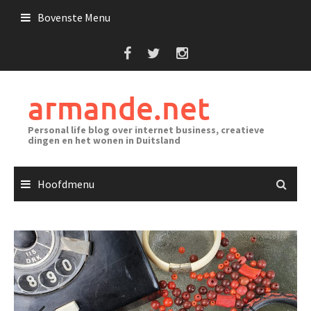
Ga
Bovenste Menu
naar
de
inhoud
armande.net
Personal life blog over internet business, creatieve
dingen en het wonen in Duitsland
Hoofdmenu