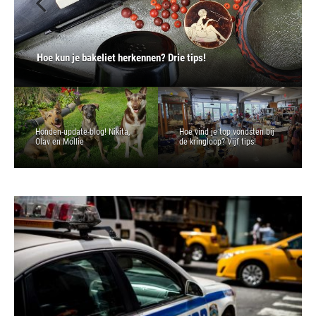
Hoe kun je bakeliet herkennen? Drie tips!
Honden-update-blog! Nikita,
Hoe vind je top vondsten bij
Olav en Mollie
de kringloop? Vijf tips!