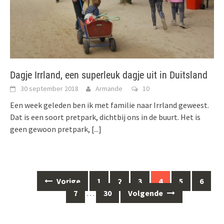
Dagje Irrland, een superleuk dagje uit in Duitsland
30 september 2018
Armande
10
Een week geleden ben ik met familie naar Irrland geweest.
Dat is een soort pretpark, dichtbij ons in de buurt. Het is
geen gewoon pretpark,
[...]
Berichten
Vorige
1
2
3
4
5
6
navigatie
7
…
30
Volgende