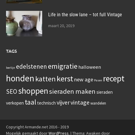
Life in the slow lane – tot full Vintage
maart 20, 2019
TAGS
emigratie
edelstenen
halloween
berlijn
honden
recept
kerst
katten
new age
Pasen
shoppen
sieraden maken
SEO
sieraden
taal
vijver
vintage
verkopen
technisch
wandelen
Copyright Armande.net 2016 - 2019
Mogelijk gemaakt door
WordPress
.
|
Thema: Awaken door