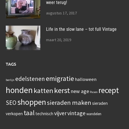
weer terug!
augustus 17, 2017
Life in the slow lane – tot full Vintage
maart 20, 2019
TAGS
emigratie
edelstenen
halloween
berlijn
honden
recept
kerst
katten
new age
Pasen
shoppen
sieraden maken
SEO
sieraden
taal
vijver
vintage
verkopen
technisch
wandelen