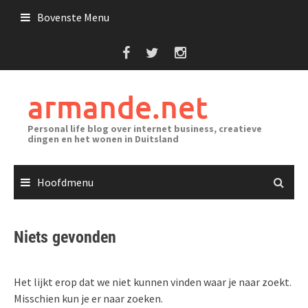
Ga
Bovenste Menu
naar
de
inhoud
armande.net
Personal life blog over internet business, creatieve
dingen en het wonen in Duitsland
Hoofdmenu
Niets gevonden
Het lijkt erop dat we niet kunnen vinden waar je naar zoekt.
Misschien kun je er naar zoeken.