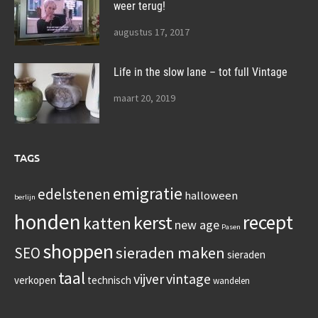
weer terug!
augustus 17, 2017
Life in the slow lane – tot full Vintage
maart 20, 2019
TAGS
emigratie
edelstenen
halloween
berlijn
honden
recept
kerst
katten
new age
Pasen
shoppen
sieraden maken
SEO
sieraden
taal
vijver
vintage
verkopen
technisch
wandelen