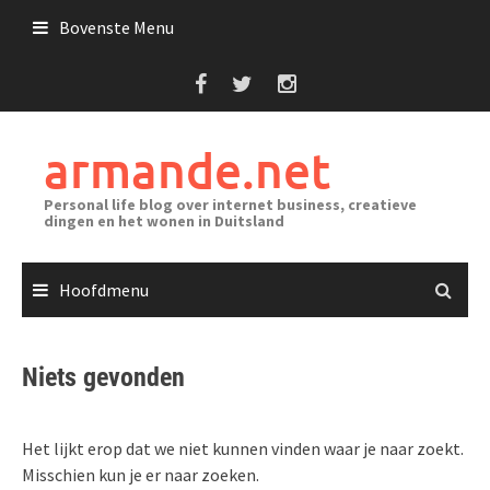
Ga
Bovenste Menu
naar
de
inhoud
armande.net
Personal life blog over internet business, creatieve
dingen en het wonen in Duitsland
Hoofdmenu
Niets gevonden
Het lijkt erop dat we niet kunnen vinden waar je naar zoekt.
Misschien kun je er naar zoeken.