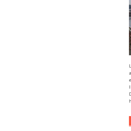
L
a
e
I
D
h