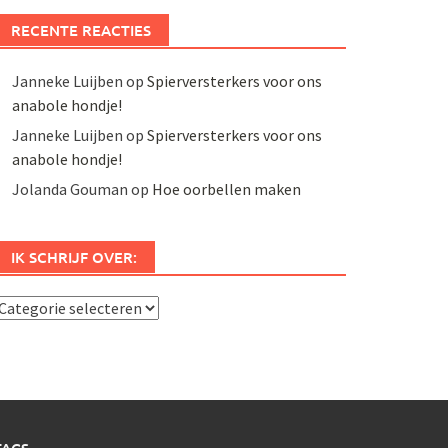
RECENTE REACTIES
Janneke Luijben
op
Spierversterkers voor ons
anabole hondje!
Janneke Luijben
op
Spierversterkers voor ons
anabole hondje!
Jolanda Gouman
op
Hoe oorbellen maken
IK SCHRIJF OVER:
k
chrijf
ver: