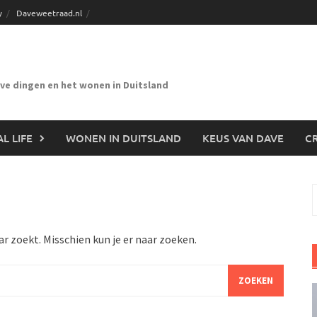
y
Daveweetraad.nl
eve dingen en het wonen in Duitsland
L LIFE
WONEN IN DUITSLAND
KEUS VAN DAVE
CR
n
ar zoekt. Misschien kun je er naar zoeken.