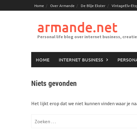
Ga
Home
Over Armande
De Blije Ekster
VintageElv-Ets
naar
de
armande.net
inhoud
Personal life blog over internet business, creati
HOME
INTERNET BUSINESS
PERSONA
Niets gevonden
Het lijkt erop dat we niet kunnen vinden waar je na
Zoeken
naar: