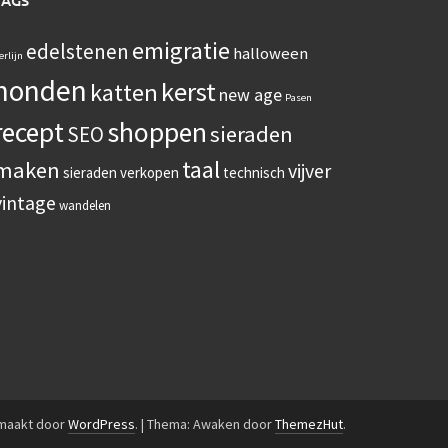
TAGS
emigratie
edelstenen
halloween
erlijn
honden
kerst
katten
new age
Pasen
recept
shoppen
sieraden
SEO
taal
maken
vijver
sieraden verkopen
technisch
vintage
wandelen
emaakt door
WordPress
.
|
Thema: Awaken door
ThemezHut
.