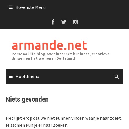
Ga
Bovenste Menu
naar
de
inhoud
armande.net
Personal life blog over internet business, creatieve
dingen en het wonen in Duitsland
Hoofdmenu
Niets gevonden
Het lijkt erop dat we niet kunnen vinden waar je naar zoekt.
Misschien kun je er naar zoeken.