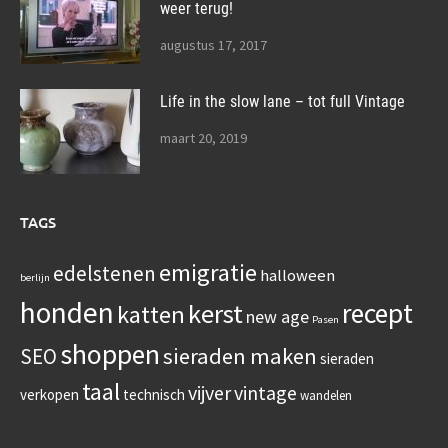
weer terug!
augustus 17, 2017
Life in the slow lane – tot full Vintage
maart 20, 2019
TAGS
emigratie
edelstenen
halloween
berlijn
honden
recept
kerst
katten
new age
Pasen
shoppen
sieraden maken
SEO
sieraden
taal
vijver
vintage
verkopen
technisch
wandelen