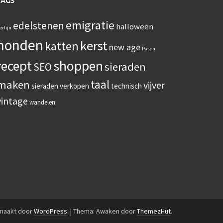
TAGS
emigratie
edelstenen
halloween
erlijn
honden
kerst
katten
new age
Pasen
recept
shoppen
sieraden
SEO
taal
maken
vijver
sieraden verkopen
technisch
vintage
wandelen
emaakt door
WordPress
.
|
Thema: Awaken door
ThemezHut
.