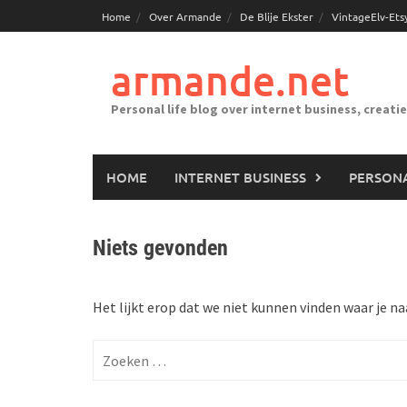
Ga
Home
Over Armande
De Blije Ekster
VintageElv-Ets
naar
de
armande.net
inhoud
Personal life blog over internet business, creati
HOME
INTERNET BUSINESS
PERSONA
Niets gevonden
Het lijkt erop dat we niet kunnen vinden waar je na
Zoeken
naar: