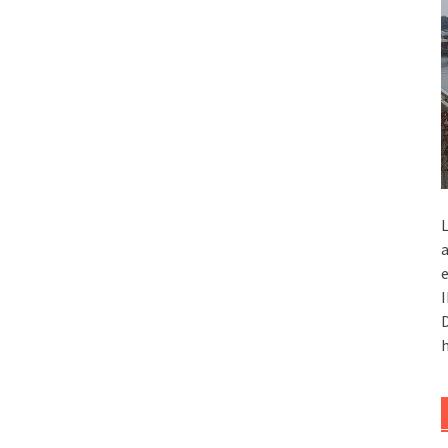
L
a
e
I
D
h