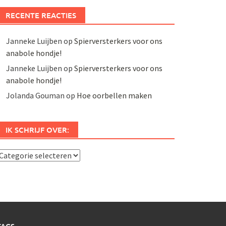
RECENTE REACTIES
Janneke Luijben
op
Spierversterkers voor ons
anabole hondje!
Janneke Luijben
op
Spierversterkers voor ons
anabole hondje!
Jolanda Gouman
op
Hoe oorbellen maken
IK SCHRIJF OVER:
k
chrijf
ver: