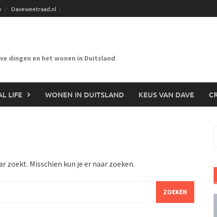
y
Daveweetraad.nl
eve dingen en het wonen in Duitsland
L LIFE
WONEN IN DUITSLAND
KEUS VAN DAVE
CR
n
ar zoekt. Misschien kun je er naar zoeken.