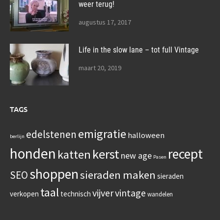
weer terug!
augustus 17, 2017
Life in the slow lane – tot full Vintage
maart 20, 2019
TAGS
emigratie
edelstenen
halloween
berlijn
honden
recept
kerst
katten
new age
Pasen
shoppen
sieraden maken
SEO
sieraden
taal
vijver
vintage
verkopen
technisch
wandelen