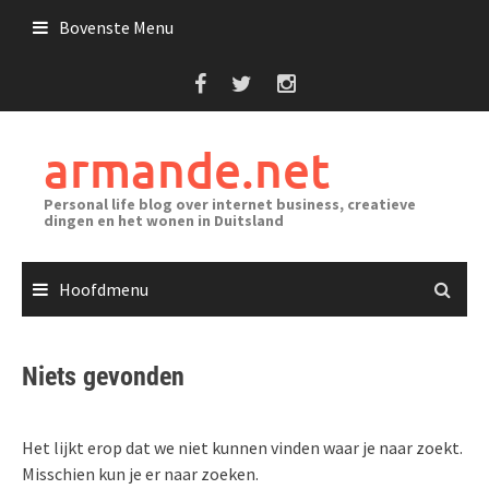
Ga
Bovenste Menu
naar
de
inhoud
armande.net
Personal life blog over internet business, creatieve
dingen en het wonen in Duitsland
Hoofdmenu
Niets gevonden
Het lijkt erop dat we niet kunnen vinden waar je naar zoekt.
Misschien kun je er naar zoeken.