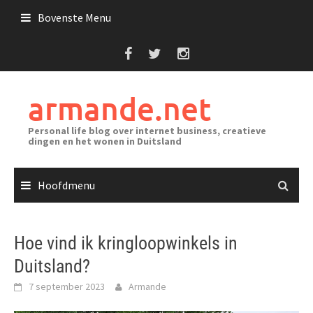
Ga
Bovenste Menu
naar
de
inhoud
armande.net
Personal life blog over internet business, creatieve
dingen en het wonen in Duitsland
Hoofdmenu
Hoe vind ik kringloopwinkels in
Duitsland?
7 september 2023
Armande