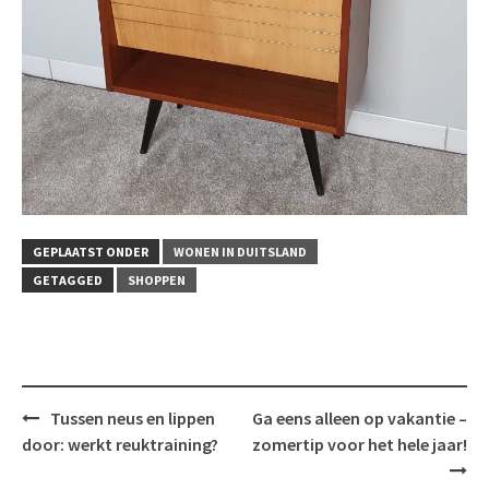
GEPLAATST ONDER
WONEN IN DUITSLAND
GETAGGED
SHOPPEN
Bericht
Tussen neus en lippen
Ga eens alleen op vakantie –
navigatie
door: werkt reuktraining?
zomertip voor het hele jaar!