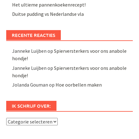
Het ultieme pannenkoekenrecept!
Duitse pudding vs Nederlandse vla
RECENTE REACTIES
Janneke Luijben
op
Spierversterkers voor ons anabole
hondje!
Janneke Luijben
op
Spierversterkers voor ons anabole
hondje!
Jolanda Gouman
op
Hoe oorbellen maken
IK SCHRIJF OVER:
Ik
schrijf
over: