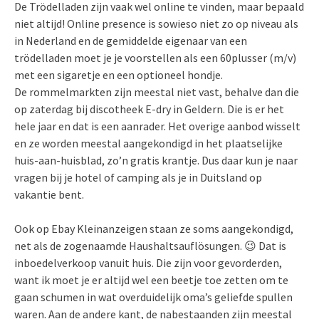
De Trödelladen zijn vaak wel online te vinden, maar bepaald
niet altijd! Online presence is sowieso niet zo op niveau als
in Nederland en de gemiddelde eigenaar van een
trödelladen moet je je voorstellen als een 60plusser (m/v)
met een sigaretje en een optioneel hondje.
De rommelmarkten zijn meestal niet vast, behalve dan die
op zaterdag bij discotheek E-dry in Geldern. Die is er het
hele jaar en dat is een aanrader. Het overige aanbod wisselt
en ze worden meestal aangekondigd in het plaatselijke
huis-aan-huisblad, zo’n gratis krantje. Dus daar kun je naar
vragen bij je hotel of camping als je in Duitsland op
vakantie bent.
Ook op Ebay Kleinanzeigen staan ze soms aangekondigd,
net als de zogenaamde Haushaltsauflösungen. 😉 Dat is
inboedelverkoop vanuit huis. Die zijn voor gevorderden,
want ik moet je er altijd wel een beetje toe zetten om te
gaan schumen in wat overduidelijk oma’s geliefde spullen
waren. Aan de andere kant, de nabestaanden zijn meestal