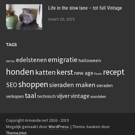
Life in the slow lane – tot full Vintage
maart 20, 2019
TAGS
emigratie
edelstenen
halloween
berlijn
honden
recept
kerst
katten
new age
Pasen
shoppen
sieraden maken
SEO
sieraden
taal
vijver
vintage
verkopen
technisch
wandelen
Copyright Armande.net 2016 - 2019
Mogelijk gemaakt door
WordPress
.
|
Thema: Awaken door
ThemezHut
.