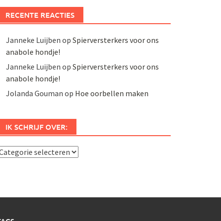
RECENTE REACTIES
Janneke Luijben
op
Spierversterkers voor ons
anabole hondje!
Janneke Luijben
op
Spierversterkers voor ons
anabole hondje!
Jolanda Gouman
op
Hoe oorbellen maken
IK SCHRIJF OVER:
k
chrijf
ver: