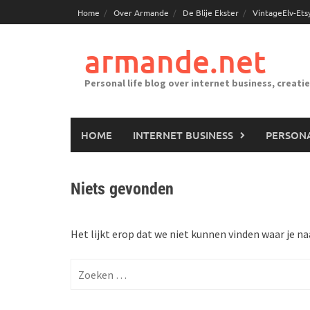
Ga
Home
Over Armande
De Blije Ekster
VintageElv-Ets
naar
de
armande.net
inhoud
Personal life blog over internet business, creati
HOME
INTERNET BUSINESS
PERSONA
Niets gevonden
Het lijkt erop dat we niet kunnen vinden waar je na
Zoeken
naar: