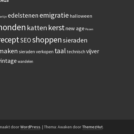
TAGS
emigratie
edelstenen
halloween
erlijn
honden
kerst
katten
new age
Pasen
recept
shoppen
sieraden
SEO
taal
maken
vijver
sieraden verkopen
technisch
vintage
wandelen
emaakt door
WordPress
.
|
Thema: Awaken door
ThemezHut
.