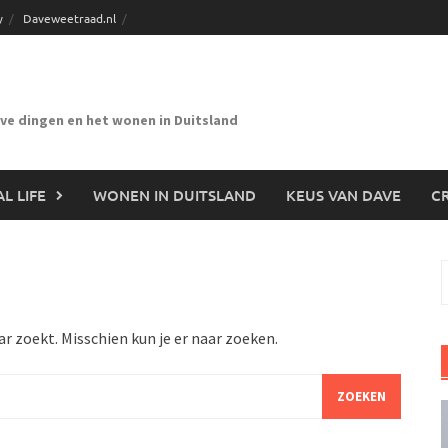
y
Daveweetraad.nl
eve dingen en het wonen in Duitsland
L LIFE
WONEN IN DUITSLAND
KEUS VAN DAVE
CR
n
ar zoekt. Misschien kun je er naar zoeken.