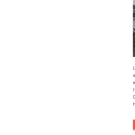
L
a
e
I
D
h