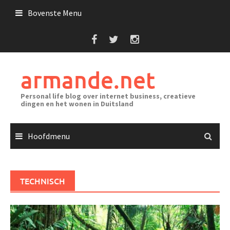
Ga
Bovenste Menu
naar
de
inhoud
armande.net
Personal life blog over internet business, creatieve
dingen en het wonen in Duitsland
Hoofdmenu
TECHNISCH