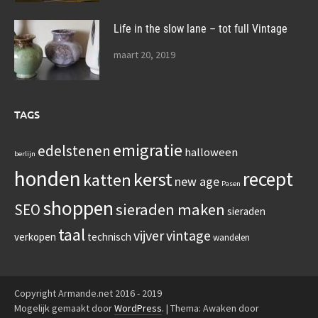
Life in the slow lane – tot full Vintage
maart 20, 2019
TAGS
emigratie
edelstenen
halloween
berlijn
honden
recept
kerst
katten
new age
Pasen
shoppen
sieraden maken
SEO
sieraden
taal
vijver
vintage
verkopen
technisch
wandelen
Copyright Armande.net 2016 - 2019
Mogelijk gemaakt door
WordPress
.
|
Thema: Awaken door