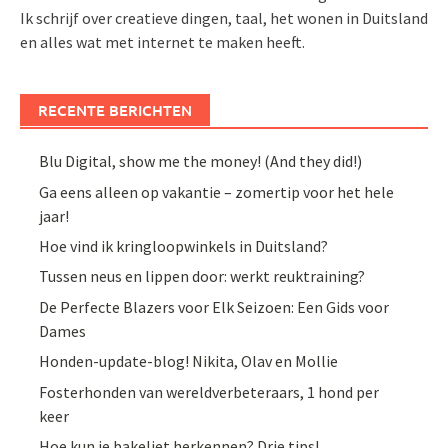
Ik schrijf over creatieve dingen, taal, het wonen in Duitsland
en alles wat met internet te maken heeft.
RECENTE BERICHTEN
Blu Digital, show me the money! (And they did!)
Ga eens alleen op vakantie – zomertip voor het hele
jaar!
Hoe vind ik kringloopwinkels in Duitsland?
Tussen neus en lippen door: werkt reuktraining?
De Perfecte Blazers voor Elk Seizoen: Een Gids voor
Dames
Honden-update-blog! Nikita, Olav en Mollie
Fosterhonden van wereldverbeteraars, 1 hond per
keer
Hoe kun je bakeliet herkennen? Drie tips!