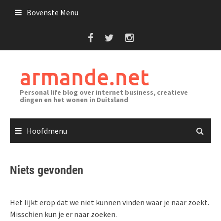
Ga
Bovenste Menu
naar
de
inhoud
armande.net
Personal life blog over internet business, creatieve
dingen en het wonen in Duitsland
Hoofdmenu
Niets gevonden
Het lijkt erop dat we niet kunnen vinden waar je naar zoekt.
Misschien kun je er naar zoeken.