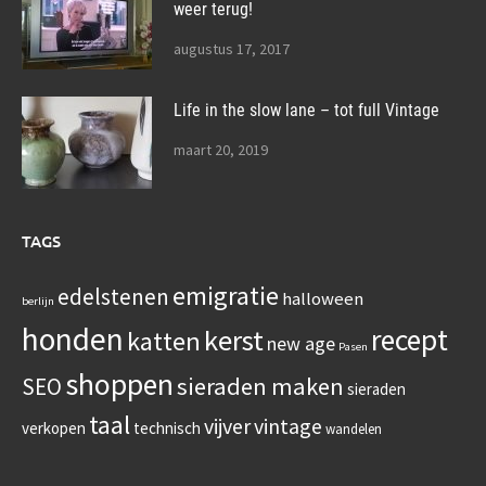
weer terug!
augustus 17, 2017
Life in the slow lane – tot full Vintage
maart 20, 2019
TAGS
emigratie
edelstenen
halloween
berlijn
honden
recept
kerst
katten
new age
Pasen
shoppen
sieraden maken
SEO
sieraden
taal
vijver
vintage
verkopen
technisch
wandelen