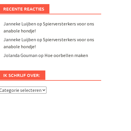
RECENTE REACTIES
Janneke Luijben
op
Spierversterkers voor ons
anabole hondje!
Janneke Luijben
op
Spierversterkers voor ons
anabole hondje!
Jolanda Gouman
op
Hoe oorbellen maken
IK SCHRIJF OVER:
k
chrijf
ver: