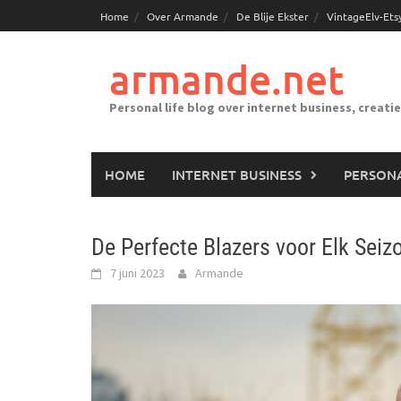
Ga
Home
Over Armande
De Blije Ekster
VintageElv-Ets
naar
de
armande.net
inhoud
Personal life blog over internet business, creati
HOME
INTERNET BUSINESS
PERSONA
De Perfecte Blazers voor Elk Sei
7 juni 2023
Armande