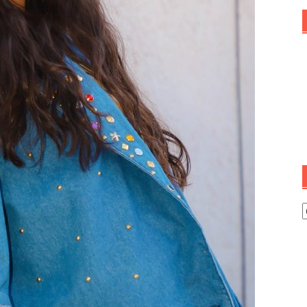
I
s
o