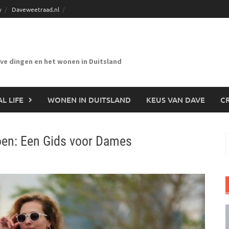
y
Daveweetraad.nl
eve dingen en het wonen in Duitsland
L LIFE
WONEN IN DUITSLAND
KEUS VAN DAVE
CR
zoen: Een Gids voor Dames
n