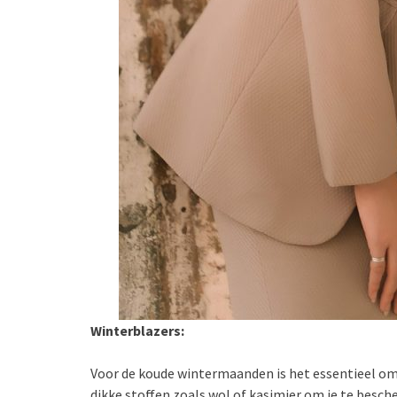
Winterblazers:
Voor de koude wintermaanden is het essentieel om 
dikke stoffen zoals wol of kasjmier om je te besc