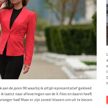
L
a
e
I
D
h
 aan de jaren 90 waarbij ik altijd representatief gekleed
 ik laatst naar afleveringen van de X-files en daarin heeft
 vroeger had! Maar er zijn zoveel blazers om uit te kiezen.