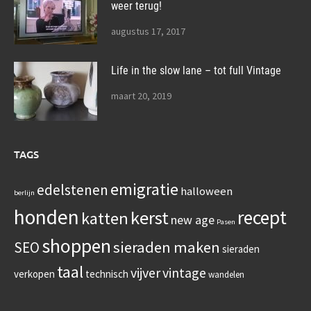
weer terug!
augustus 17, 2017
Life in the slow lane – tot full Vintage
maart 20, 2019
TAGS
emigratie
edelstenen
halloween
berlijn
honden
recept
kerst
katten
new age
Pasen
shoppen
sieraden maken
SEO
sieraden
taal
vijver
vintage
verkopen
technisch
wandelen