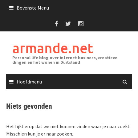
Ga
Bovenste Menu
naar
de
inhoud
armande.net
Personal life blog over internet business, creatieve
dingen en het wonen in Duitsland
Hoofdmenu
Niets gevonden
Het lijkt erop dat we niet kunnen vinden waar je naar zoekt.
Misschien kun je er naar zoeken.