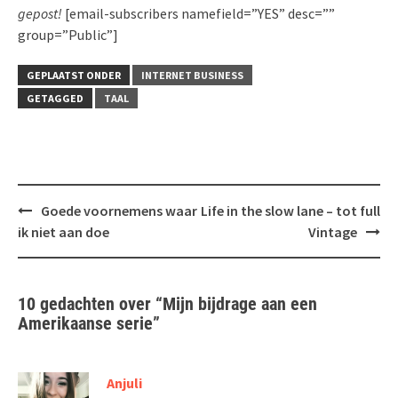
gepost!
[email-subscribers namefield=”YES” desc=””
group=”Public”]
GEPLAATST ONDER
INTERNET BUSINESS
GETAGGED
TAAL
Bericht
Goede voornemens waar
Life in the slow lane – tot full
navigatie
ik niet aan doe
Vintage
10 gedachten over “
Mijn bijdrage aan een
Amerikaanse serie
”
Anjuli