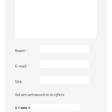
Naam
*
E-mail
*
Site
Vul een antwoord in in cijfers:
1 × een =