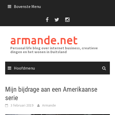
Ga
Bovenste Menu
naar
de
inhoud
armande.net
Personal life blog over internet business, creatieve
dingen en het wonen in Duitsland
Hoofdmenu
Mijn bijdrage aan een Amerikaanse
serie
3 februari 2019
Armande