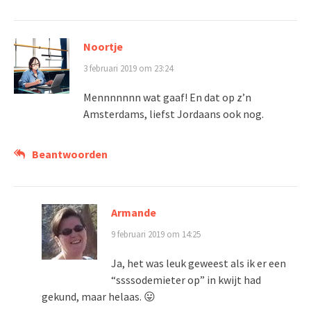
Noortje
3 februari 2019 om 23:24
Mennnnnnn wat gaaf! En dat op z’n
Amsterdams, liefst Jordaans ook nog.
Beantwoorden
Armande
9 februari 2019 om 14:25
Ja, het was leuk geweest als ik er een
“ssssodemieter op” in kwijt had
gekund, maar helaas. 😛