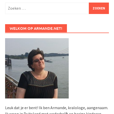
Zoeken
naar:
WELKOM OP ARMANDE.NET!
Leuk dat je er bent! Ik ben Armande, kralologe, aangenaam.
Ik woon in Duitsland met wederhelft en harige kinderen.