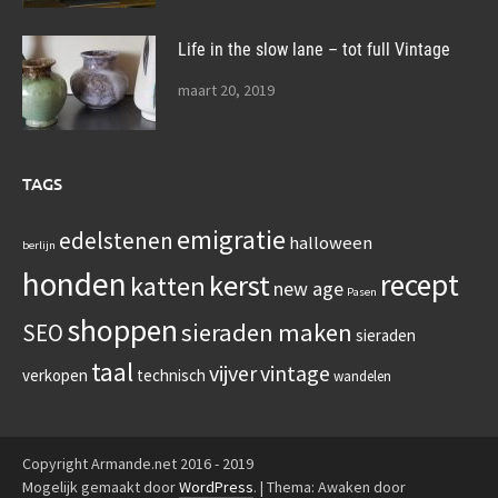
Life in the slow lane – tot full Vintage
maart 20, 2019
TAGS
emigratie
edelstenen
halloween
berlijn
honden
recept
kerst
katten
new age
Pasen
shoppen
sieraden maken
SEO
sieraden
taal
vijver
vintage
verkopen
technisch
wandelen
Copyright Armande.net 2016 - 2019
Mogelijk gemaakt door
WordPress
.
|
Thema: Awaken door