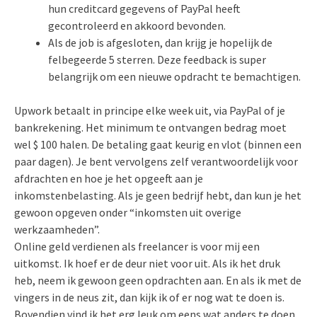
hun creditcard gegevens of PayPal heeft
gecontroleerd en akkoord bevonden.
Als de job is afgesloten, dan krijg je hopelijk de
felbegeerde 5 sterren. Deze feedback is super
belangrijk om een nieuwe opdracht te bemachtigen.
Upwork betaalt in principe elke week uit, via PayPal of je
bankrekening. Het minimum te ontvangen bedrag moet
wel $ 100 halen. De betaling gaat keurig en vlot (binnen een
paar dagen). Je bent vervolgens zelf verantwoordelijk voor
afdrachten en hoe je het opgeeft aan je
inkomstenbelasting. Als je geen bedrijf hebt, dan kun je het
gewoon opgeven onder “inkomsten uit overige
werkzaamheden”.
Online geld verdienen als freelancer is voor mij een
uitkomst. Ik hoef er de deur niet voor uit. Als ik het druk
heb, neem ik gewoon geen opdrachten aan. En als ik met de
vingers in de neus zit, dan kijk ik of er nog wat te doen is.
Bovendien vind ik het erg leuk om eens wat anders te doen.