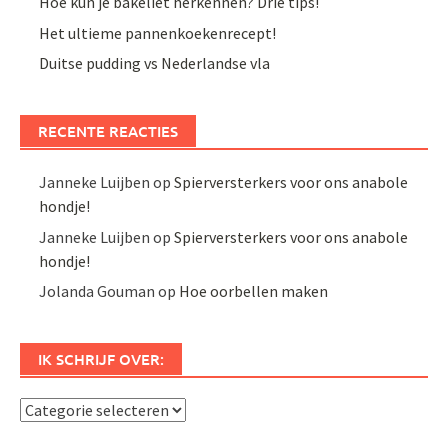
Hoe kun je bakeliet herkennen? Drie tips!
Het ultieme pannenkoekenrecept!
Duitse pudding vs Nederlandse vla
RECENTE REACTIES
Janneke Luijben
op
Spierversterkers voor ons anabole
hondje!
Janneke Luijben
op
Spierversterkers voor ons anabole
hondje!
Jolanda Gouman
op
Hoe oorbellen maken
IK SCHRIJF OVER:
Ik
schrijf