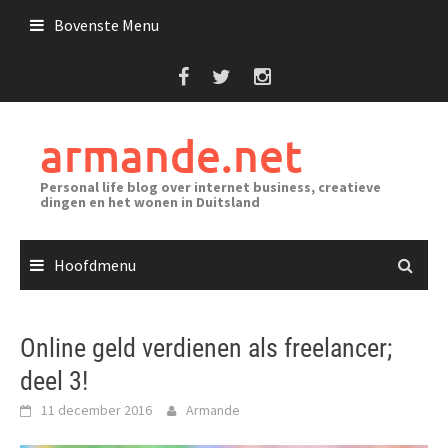
Ga
Bovenste Menu
naar
de
inhoud
armande.net
Personal life blog over internet business, creatieve
dingen en het wonen in Duitsland
Hoofdmenu
Online geld verdienen als freelancer;
deel 3!
11 december 2016
Armande