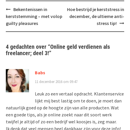
Bericht
Bekentenissen in
Hoe bestrijd je kerststress in
navigatie
kerststemming – met volop
december, de ultieme anti-
guilty pleasures
stress tip!
4 gedachten over “
Online geld verdienen als
freelancer; deel 3!
”
Babs
11 december 2016 om 09:47
Leuk zo een vertaal opdracht. Klantenservice
lijkt mij best lastig om te doen, je moet dan
natuurlijk goed op de hoogte zijn van alle producten. Wat
een goede tips, als je online zoekt naar dit soort werk
twijfel je altijd of zo een bedrijf wel koosjes is, zeg maar.
Ik denk dat veel mensen heel dankbaar zijn voor deze info!