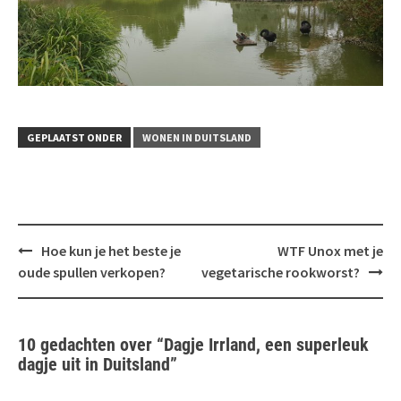
GEPLAATST ONDER
WONEN IN DUITSLAND
Bericht
Hoe kun je het beste je
WTF Unox met je
navigatie
oude spullen verkopen?
vegetarische rookworst?
10 gedachten over “
Dagje Irrland, een superleuk
dagje uit in Duitsland
”