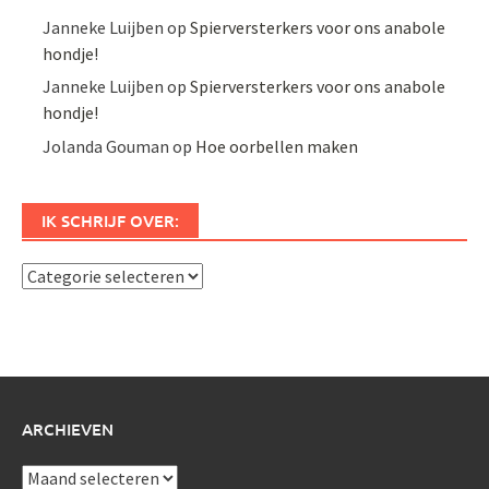
Janneke Luijben
op
Spierversterkers voor ons anabole
hondje!
Janneke Luijben
op
Spierversterkers voor ons anabole
hondje!
Jolanda Gouman
op
Hoe oorbellen maken
IK SCHRIJF OVER:
Ik
schrijf
over:
ARCHIEVEN
Archieven