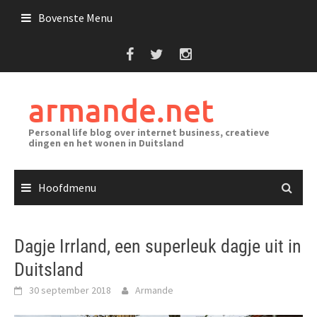
Ga
Bovenste Menu
naar
de
inhoud
armande.net
Personal life blog over internet business, creatieve
dingen en het wonen in Duitsland
Hoofdmenu
Dagje Irrland, een superleuk dagje uit in
Duitsland
30 september 2018
Armande