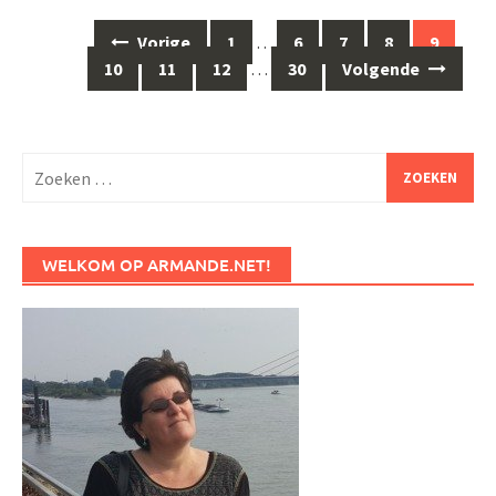
Berichten
Vorige
1
…
6
7
8
9
navigatie
10
11
12
…
30
Volgende
Zoeken
naar:
WELKOM OP ARMANDE.NET!