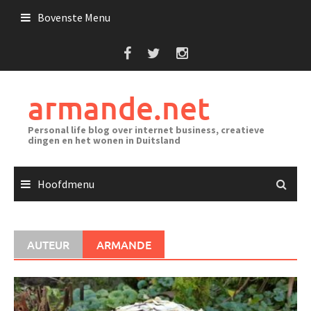
Ga
Bovenste Menu
naar
de
inhoud
armande.net
Personal life blog over internet business, creatieve
dingen en het wonen in Duitsland
Hoofdmenu
AUTEUR
ARMANDE