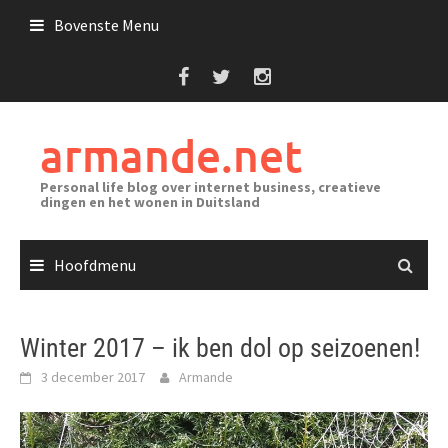
Ga
Bovenste Menu
naar
de
inhoud
armande.net
Personal life blog over internet business, creatieve
dingen en het wonen in Duitsland
Hoofdmenu
Winter 2017 – ik ben dol op seizoenen!
3 december 2017
Armande