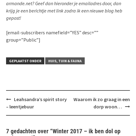
armande.net? Geef dan hieronder je emailadres door, dan
krijg je een berichtje met link zodra ik een nieuwe blog heb
gepost!
[email-subscribers namefield=”YES” desc=””
group=”Public”]
GEPLAATST ONDER
HUIS, TUIN & FAUNA
Bericht
Leahsandra’s spirit story
Waarom ik zo graag in een
navigatie
– leentjebuur
dorp woon…
7 gedachten over “
Winter 2017 – ik ben dol op