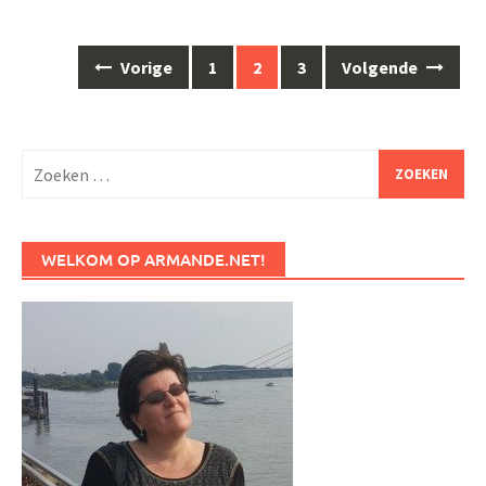
Berichten
Vorige
1
2
3
Volgende
navigatie
Zoeken
naar:
WELKOM OP ARMANDE.NET!