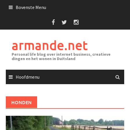
Ga
Bovenste Menu
naar
de
inhoud
armande.net
Personal life blog over internet business, creatieve
dingen en het wonen in Duitsland
Hoofdmenu
HONDEN