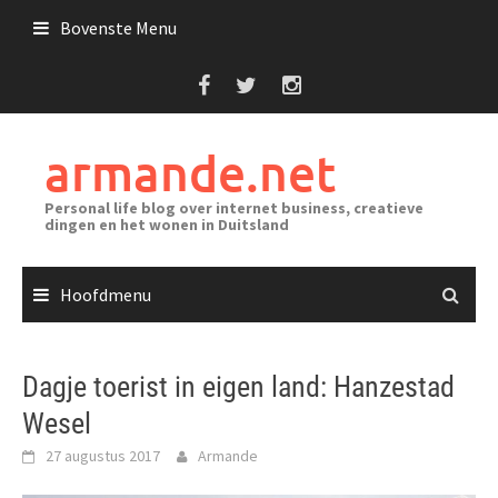
Ga
Bovenste Menu
naar
de
inhoud
armande.net
Personal life blog over internet business, creatieve
dingen en het wonen in Duitsland
Hoofdmenu
Dagje toerist in eigen land: Hanzestad
Wesel
27 augustus 2017
Armande