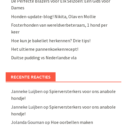
De Perfecte Blazers voor Elk Seizoen: Een Gids voor
Dames
Honden-update-blog! Nikita, Olav en Mollie
Fosterhonden van wereldverbeteraars, 1 hond per
keer
Hoe kun je bakeliet herkennen? Drie tips!
Het ultieme pannenkoekenrecept!
Duitse pudding vs Nederlandse vla
RECENTE REACTIES
Janneke Luijben
op
Spierversterkers voor ons anabole
hondje!
Janneke Luijben
op
Spierversterkers voor ons anabole
hondje!
Jolanda Gouman
op
Hoe oorbellen maken