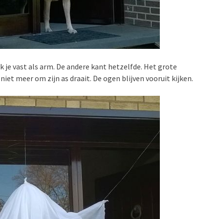
k je vast als arm. De andere kant hetzelfde. Het grote
niet meer om zijn as draait. De ogen blijven vooruit kijken.