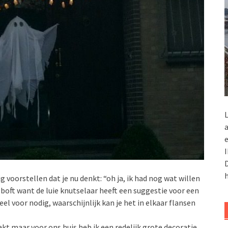
L
a
e
I
D
h
 voorstellen dat je nu denkt: “oh ja, ik had nog wat willen
 boft want de luie knutselaar heeft een suggestie voor een
el voor nodig, waarschijnlijk kan je het in elkaar flansen
t maar voor ons huis heb ik een redelijk grote decoratie