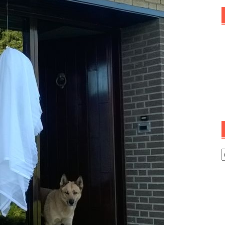
I
s
o