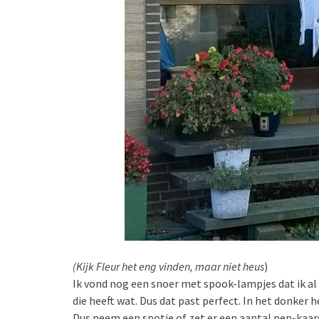
(Kijk Fleur het eng vinden, maar niet heus
)
Ik vond nog een snoer met spook-lampjes dat ik al
die heeft wat. Dus dat past perfect. In het donker h
Dus neem een spotje of zet er een aantal nep-kaars