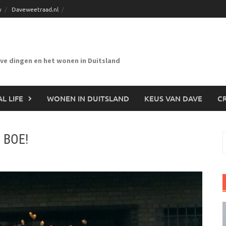
y
Daveweetraad.nl
eve dingen en het wonen in Duitsland
L LIFE
WONEN IN DUITSLAND
KEUS VAN DAVE
CR
, BOE!
n