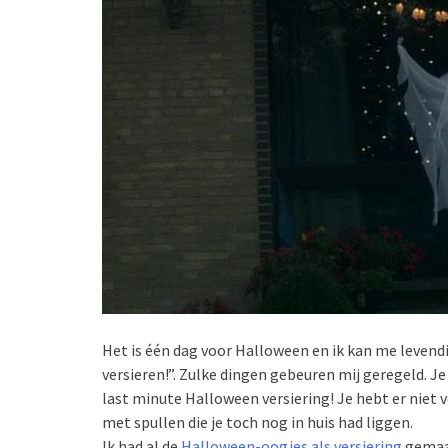
Het is één dag voor Halloween en ik kan me levendig
versieren!”. Zulke dingen gebeuren mij geregeld. Je
last minute Halloween versiering! Je hebt er niet ve
met spullen die je toch nog in huis had liggen.
Ik had al de
Halloween-oogjes als versiering
gemaak