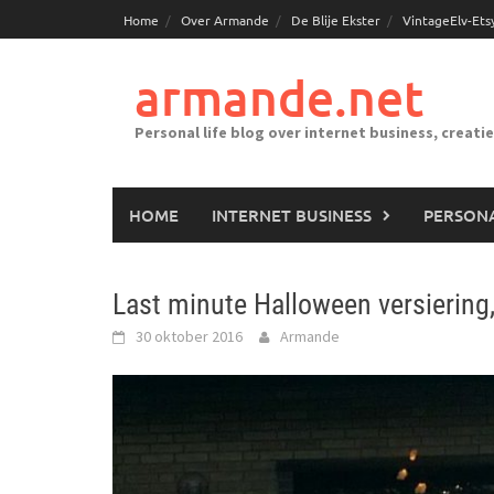
Ga
Home
Over Armande
De Blije Ekster
VintageElv-Ets
naar
de
armande.net
inhoud
Personal life blog over internet business, creati
HOME
INTERNET BUSINESS
PERSONA
Last minute Halloween versiering
30 oktober 2016
Armande