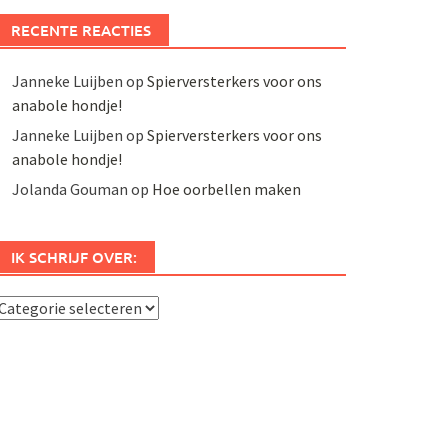
RECENTE REACTIES
Janneke Luijben
op
Spierversterkers voor ons
anabole hondje!
Janneke Luijben
op
Spierversterkers voor ons
anabole hondje!
Jolanda Gouman
op
Hoe oorbellen maken
IK SCHRIJF OVER:
k
chrijf
ver: