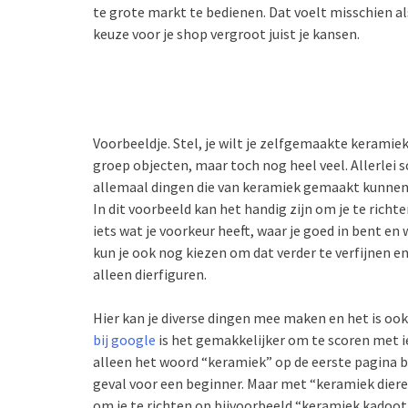
te grote markt te bedienen. Dat voelt misschien als
keuze voor je shop vergroot juist je kansen.
Voorbeeldje. Stel, je wilt je zelfgemaakte keramiek
groep objecten, maar toch nog heel veel. Allerlei s
allemaal dingen die van keramiek gemaakt kunnen
In dit voorbeeld kan het handig zijn om je te richte
iets wat je voorkeur heeft, waar je goed in bent en w
kun je ook nog kiezen om dat verder te verfijnen en
alleen dierfiguren.
Hier kan je diverse dingen mee maken en het is oo
bij google
is het gemakkelijker om te scoren met i
alleen het woord “keramiek” op de eerste pagina b
geval voor een beginner. Maar met “keramiek dieren
om je te richten op bijvoorbeeld “keramiek kadootj