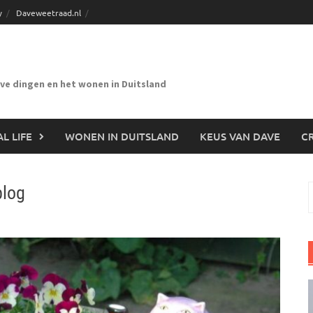
y
Daveweetraad.nl
eve dingen en het wonen in Duitsland
L LIFE
WONEN IN DUITSLAND
KEUS VAN DAVE
CR
blog
n