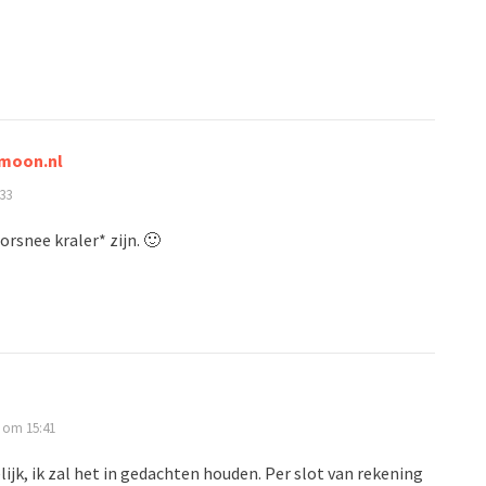
tmoon.nl
33
rsnee kraler* zijn. 🙂
 om 15:41
lijk, ik zal het in gedachten houden. Per slot van rekening