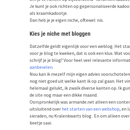
Je kunt je ook richten op gepersonaliseerde kadoo
als kraamkadootje.
Dan heb je je eigen niche, oftewel: nis.
Kies je niche met bloggen
Datzelfde geldt eigenlijk voor een weblog. Het st
voor je blog te kweken, dat is ook een klus. Wat v
schrijf je je blog? Voor heel veel relevante informa
aanbevelen
.
Nou kan ik mezelf mijn eigen advies voorschotelen. 
nog niet goed uit welke kant ik op zal gaan. Het vi
helemaal gelukt, ik zwalk diverse kanten op. Ik g
de site nog maar een dikke maand.
Oorspronkelijk was armande.net alleen een content-
uitsluitend over
het starten van een webshop
, en 
sieraden, nu Kralenkwarts blog . En om alleen over
beetje saai.