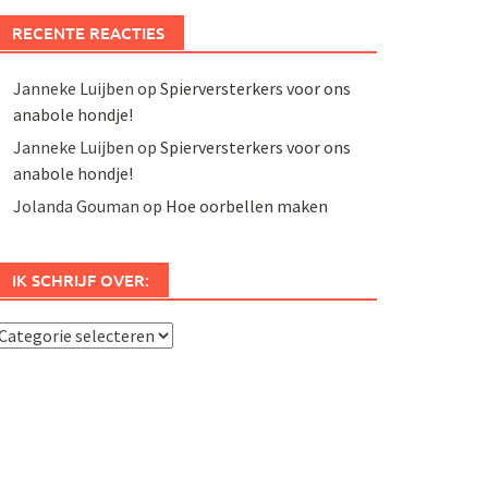
RECENTE REACTIES
Janneke Luijben
op
Spierversterkers voor ons
anabole hondje!
Janneke Luijben
op
Spierversterkers voor ons
anabole hondje!
Jolanda Gouman
op
Hoe oorbellen maken
IK SCHRIJF OVER:
k
chrijf
ver: