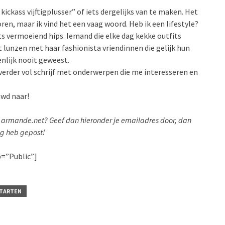
kickass vijftigplusser” of iets dergelijks van te maken. Het
horen, maar ik vind het een vaag woord. Heb ik een lifestyle?
ts vermoeiend hips. Iemand die elke dag kekke outfits
 lunzen met haar fashionista vriendinnen die gelijk hun
nlijk nooit geweest.
g verder vol schrijf met onderwerpen die me interesseren en
uwd naar!
an armande.net? Geef dan hieronder je emailadres door, dan
log heb gepost!
p=”Public”]
TARTEN