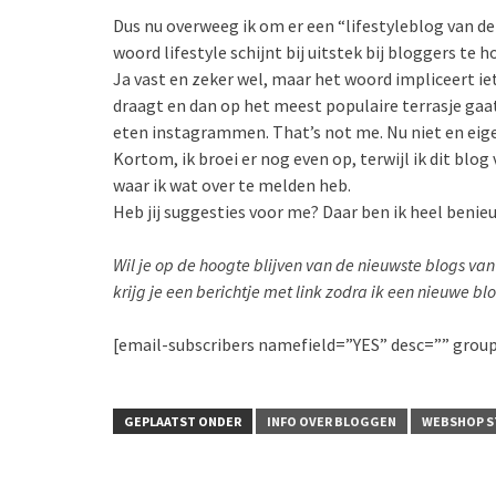
Dus nu overweeg ik om er een “lifestyleblog van de 
woord lifestyle schijnt bij uitstek bij bloggers te 
Ja vast en zeker wel, maar het woord impliceert ie
draagt en dan op het meest populaire terrasje gaat
eten instagrammen. That’s not me. Nu niet en eige
Kortom, ik broei er nog even op, terwijl ik dit blo
waar ik wat over te melden heb.
Heb jij suggesties voor me? Daar ben ik heel benie
Wil je op de hoogte blijven van de nieuwste blogs v
krijg je een berichtje met link zodra ik een nieuwe b
[email-subscribers namefield=”YES” desc=”” grou
GEPLAATST ONDER
INFO OVER BLOGGEN
WEBSHOP S