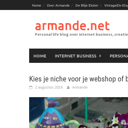
Ga
Home
Over Armande
De Blije Ekster
VintageElv-Ets
naar
de
armande.net
inhoud
Personal life blog over internet business, creati
HOME
INTERNET BUSINESS
PERSONA
Kies je niche voor je webshop of 
2 augustus 2016
Armande