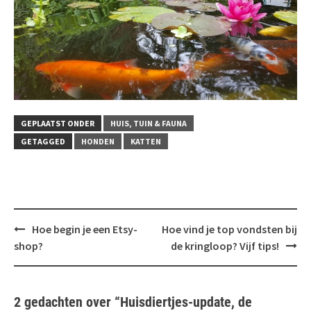
GEPLAATST ONDER
HUIS, TUIN & FAUNA
GETAGGED
HONDEN
KATTEN
Bericht
Hoe begin je een Etsy-
Hoe vind je top vondsten bij
navigatie
shop?
de kringloop? Vijf tips!
2 gedachten over “
Huisdiertjes-update, de