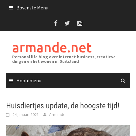
Ga
Bovenste Menu
naar
de
inhoud
armande.net
Personal life blog over internet business, creatieve
dingen en het wonen in Duitsland
Hoofdmenu
Huisdiertjes-update, de hoogste tijd!
24 januari 2021
Armande