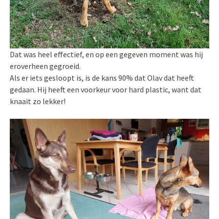
Dat was heel effectief, en op een gegeven moment was hij
eroverheen gegroeid.
Als er iets gesloopt is, is de kans 90% dat Olav dat heeft
gedaan. Hij heeft een voorkeur voor hard plastic, want dat
knaait zo lekker!