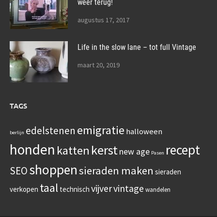
weer terug!
augustus 17, 2017
Life in the slow lane – tot full Vintage
maart 20, 2019
TAGS
emigratie
edelstenen
halloween
berlijn
honden
recept
kerst
katten
new age
Pasen
shoppen
sieraden maken
SEO
sieraden
taal
vijver
vintage
verkopen
technisch
wandelen