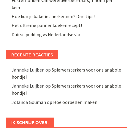
Fosterhonden van wereldverbeteraars, 1 hond per
keer
Hoe kun je bakeliet herkennen? Drie tips!
Het ultieme pannenkoekenrecept!
Duitse pudding vs Nederlandse vla
RECENTE REACTIES
Janneke Luijben
op
Spierversterkers voor ons anabole
hondje!
Janneke Luijben
op
Spierversterkers voor ons anabole
hondje!
Jolanda Gouman
op
Hoe oorbellen maken
IK SCHRIJF OVER: