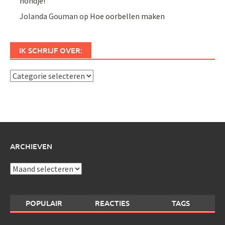
hondje!
Jolanda Gouman
op
Hoe oorbellen maken
IK SCHRIJF OVER:
Ik
schrijf
over:
ARCHIEVEN
Archieven
POPULAIR
REACTIES
TAGS