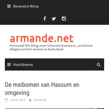
Ga
Bovenste Menu
naar
de
inhoud
armande.net
Personal life blog over internet business, creatieve
dingen en het wonen in Duitsland
Hoofdmenu
De meibomen van Hassum en
omgeving
2 mei 2018
Armande