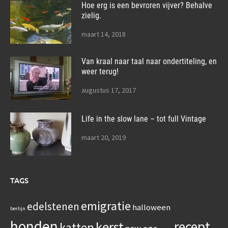
Hoe erg is een bevroren vijver? Behalve
zielig.
maart 14, 2018
Van kraal naar taal naar ondertiteling, en
weer terug!
augustus 17, 2017
Life in the slow lane – tot full Vintage
maart 20, 2019
TAGS
emigratie
edelstenen
halloween
berlijn
honden
recept
kerst
katten