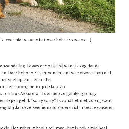
: ik weet niet waar je het over hebt trouwens…)
wandeling. Ik was er op tijd bij want ik zag dat de
en. Daar hebben ze vier honden en twee ervan staan niet
 met speling van een meter.
ormd en sprong hem op de kop. Zo
st en trok Akkie eraf. Toen liep ze gelukkig terug.
n riepen gelijk “sorry sorry”. Ik vond het niet zo erg want
 lang blij dat deze keer iemand anders zich moest excuseren
oekje. Het gebeurt heel snel, maar het is ook altijd heel