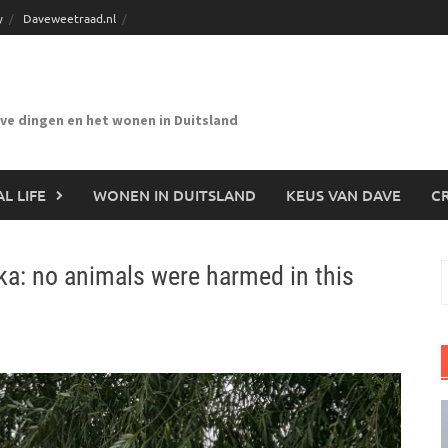
y
Daveweetraad.nl
eve dingen en het wonen in Duitsland
L LIFE
WONEN IN DUITSLAND
KEUS VAN DAVE
CR
a: no animals were harmed in this
n