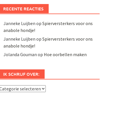
RECENTE REACTIES
Janneke Luijben
op
Spierversterkers voor ons
anabole hondje!
Janneke Luijben
op
Spierversterkers voor ons
anabole hondje!
Jolanda Gouman
op
Hoe oorbellen maken
IK SCHRIJF OVER:
k
chrijf
ver: