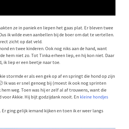
aakten ze in paniek en liepen het gaas plat. Er bleven twee
Dus ik wilde even aanbellen bij de boer om dat te vertellen.
rect zicht op dat veld.
hond en twee kinderen. Ook nog niks aan de hand, want
de hem niet zo. Tot Tinka erheen liep, en hij kon niet. Daar
, ik liep er een beetje naar toe.
 stormde er als een gek op af en springt die hond op zijn
 🙁 Ik was er snel genoeg bij (moest ik ook nog sprinten
 hem weg. Toen was hij er zelf al af trouwens, want die
 voor Akkie. Hij bijt godzijdank nooit. En
kleine hondjes
r ging gelijk iemand kijken en toen ik er weer langs