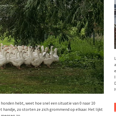
L
a
e
I
D
h
e honden hebt, weet hoe snel een situatie van 0 naar 10
het handje, zo storten ze zich grommend op elkaar. Het lijkt
e mensen zo.