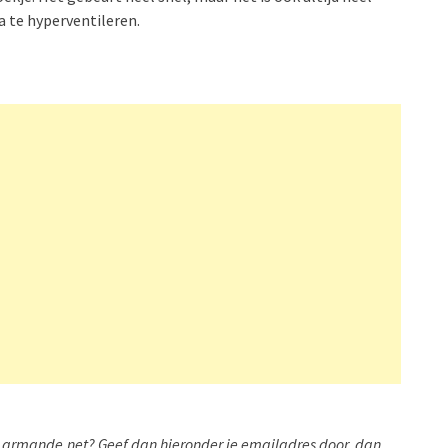
a te hyperventileren.
an armande.net? Geef dan hieronder je emailadres door, dan