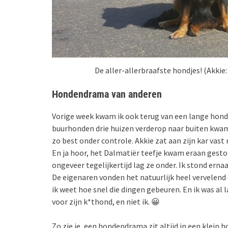
De aller-allerbraafste hondjes! (Akkie
Hondendrama van anderen
Vorige week kwam ik ook terug van een lange honden
buurhonden drie huizen verderop naar buiten kwam
zo best onder controle. Akkie zat aan zijn kar vast
En ja hoor, het Dalmatiër teefje kwam eraan gest
ongeveer tegelijkertijd lag ze onder. Ik stond ernaa
De eigenaren vonden het natuurlijk heel vervelend e
ik weet hoe snel die dingen gebeuren. En ik was al
voor zijn k*thond, en niet ik. 😀
Zo zie je, een hondendrama zit altijd in een klein h