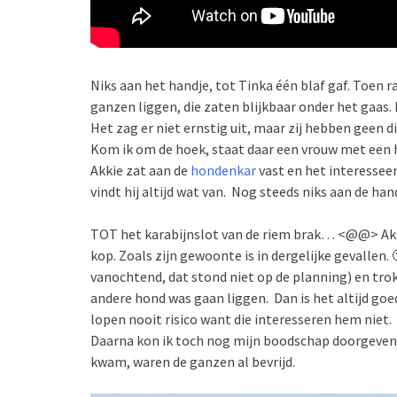
Niks aan het handje, tot Tinka één blaf gaf. Toen r
ganzen liggen, die zaten blijkbaar onder het gaas. 
Het zag er niet ernstig uit, maar zij hebben geen di
Kom ik om de hoek, staat daar een vrouw met een 
Akkie zat aan de
hondenkar
vast en het interesseer
vindt hij altijd wat van. Nog steeds niks aan de hand
TOT het karabijnslot van de riem brak… <@@> Akkie
kop. Zoals zijn gewoonte is in dergelijke gevallen.
vanochtend, dat stond niet op de planning) en trok
andere hond was gaan liggen. Dan is het altijd goed
lopen nooit risico want die interesseren hem niet.
Daarna kon ik toch nog mijn boodschap doorgeven. E
kwam, waren de ganzen al bevrijd.