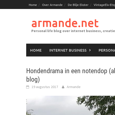
Ga
Home
Over Armande
De Blije Ekster
VintageElv-Ets
naar
de
armande.net
inhoud
Personal life blog over internet business, creati
HOME
INTERNET BUSINESS
PERSONA
Hondendrama in een notendop (ak
blog)
19 augustus 2017
Armande