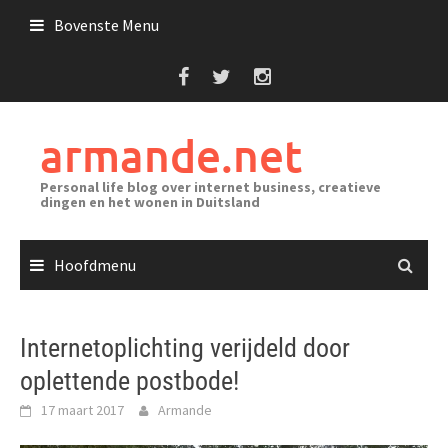
Ga
Bovenste Menu
naar
de
inhoud
armande.net
Personal life blog over internet business, creatieve
dingen en het wonen in Duitsland
Hoofdmenu
Internetoplichting verijdeld door
oplettende postbode!
17 maart 2017
Armande