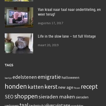
Van kraal naar taal naar ondertiteling, en
weer terug!
augustus 17, 2017
Life in the slow lane – tot full Vintage
maart 20, 2019
TAGS
emigratie
edelstenen
halloween
berlijn
honden
recept
kerst
katten
new age
Pasen
shoppen
sieraden maken
SEO
sieraden
taal
vijver
vintage
verkopen
technisch
wandelen