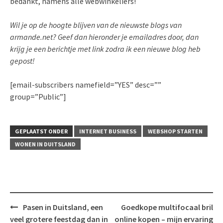
bedankt, namens alle webwinkeliers!
Wil je op de hoogte blijven van de nieuwste blogs van
armande.net? Geef dan hieronder je emailadres door, dan
krijg je een berichtje met link zodra ik een nieuwe blog heb
gepost!
[email-subscribers namefield=”YES” desc=””
group=”Public”]
GEPLAATST ONDER
INTERNET BUSINESS
WEBSHOP STARTEN
WONEN IN DUITSLAND
Bericht
Pasen in Duitsland, een
Goedkope multifocaal bril
navigatie
veel grotere feestdag dan in
online kopen – mijn ervaring