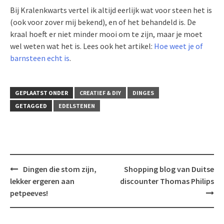
Bij Kralenkwarts vertel ik altijd eerlijk wat voor steen het is
(ook voor zover mij bekend), en of het behandeld is. De
kraal hoeft er niet minder mooi om te zijn, maar je moet
wel weten wat het is. Lees ook het artikel:
Hoe weet je of
barnsteen echt is
.
GEPLAATST ONDER
CREATIEF & DIY
DINGES
GETAGGED
EDELSTENEN
Bericht
Dingen die stom zijn,
Shopping blog van Duitse
navigatie
lekker ergeren aan
discounter Thomas Philips
petpeeves!