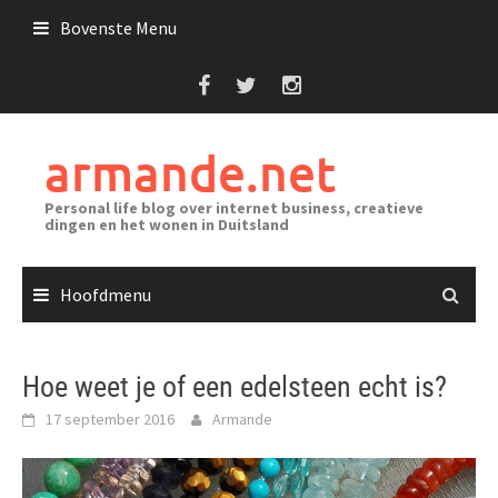
Ga
Bovenste Menu
naar
de
inhoud
armande.net
Personal life blog over internet business, creatieve
dingen en het wonen in Duitsland
Hoofdmenu
Hoe weet je of een edelsteen echt is?
17 september 2016
Armande