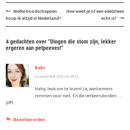
Bericht
Welke boodschappen
Hoe weet je of een edelsteen
navigatie
koop ik altijd in Nederland?
echt is?
4 gedachten over “
Dingen die stom zijn, lekker
ergeren aan petpeeves!
”
Babs
16 september 2016 om 09:12
Haha, leuk om te lezen! Ja, wielrenners
remmen voor niet. En die verkeersborden…
pfff..
Beantwoorden