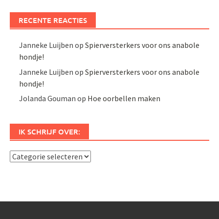
RECENTE REACTIES
Janneke Luijben
op
Spierversterkers voor ons anabole
hondje!
Janneke Luijben
op
Spierversterkers voor ons anabole
hondje!
Jolanda Gouman
op
Hoe oorbellen maken
IK SCHRIJF OVER:
Ik
schrijf
over: