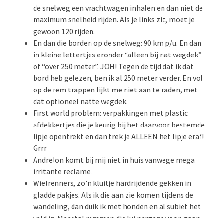
de snelweg een vrachtwagen inhalen en dan niet de
maximum snelheid rijden. Als je links zit, moet je
gewoon 120 rijden.
En dan die borden op de snelweg: 90 km p/u. En dan
in kleine lettertjes eronder “alleen bij nat wegdek”
of “over 250 meter”. JOH! Tegen de tijd dat ik dat
bord heb gelezen, ben ik al 250 meter verder. En vol
op de rem trappen lijkt me niet aan te raden, met
dat optioneel natte wegdek.
First world problem: verpakkingen met plastic
afdekkertjes die je keurig bij het daarvoor bestemde
lipje opentrekt en dan trek je ALLEEN het lipje eraf!
Grrr
Andrelon komt bij mij niet in huis vanwege mega
irritante reclame.
Wielrenners, zo’n kluitje hardrijdende gekken in
gladde pakjes. Als ik die aan zie komen tijdens de
wandeling, dan duik ik met honden en al subiet het
veld in. Meestal remmen die lui nergens voor, gaan