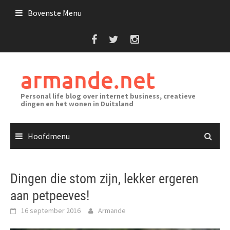
Ga
Bovenste Menu
naar
de
inhoud
armande.net
Personal life blog over internet business, creatieve
dingen en het wonen in Duitsland
Hoofdmenu
Dingen die stom zijn, lekker ergeren
aan petpeeves!
16 september 2016
Armande