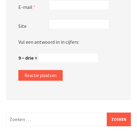
E-mail
*
Site
Vul een antwoord in in cijfers:
9 − drie =
Zoeken
naar: