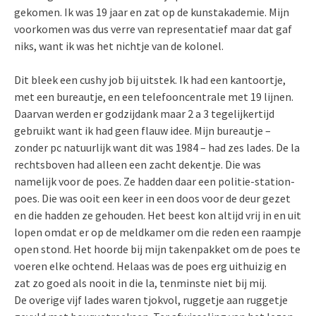
gekomen. Ik was 19 jaar en zat op de kunstakademie. Mijn
voorkomen was dus verre van representatief maar dat gaf
niks, want ik was het nichtje van de kolonel.
Dit bleek een cushy job bij uitstek. Ik had een kantoortje,
met een bureautje, en een telefooncentrale met 19 lijnen.
Daarvan werden er godzijdank maar 2 a 3 tegelijkertijd
gebruikt want ik had geen flauw idee. Mijn bureautje –
zonder pc natuurlijk want dit was 1984 – had zes lades. De la
rechtsboven had alleen een zacht dekentje. Die was
namelijk voor de poes. Ze hadden daar een politie-station-
poes. Die was ooit een keer in een doos voor de deur gezet
en die hadden ze gehouden. Het beest kon altijd vrij in en uit
lopen omdat er op de meldkamer om die reden een raampje
open stond. Het hoorde bij mijn takenpakket om de poes te
voeren elke ochtend. Helaas was de poes erg uithuizig en
zat zo goed als nooit in die la, tenminste niet bij mij.
De overige vijf lades waren tjokvol, ruggetje aan ruggetje