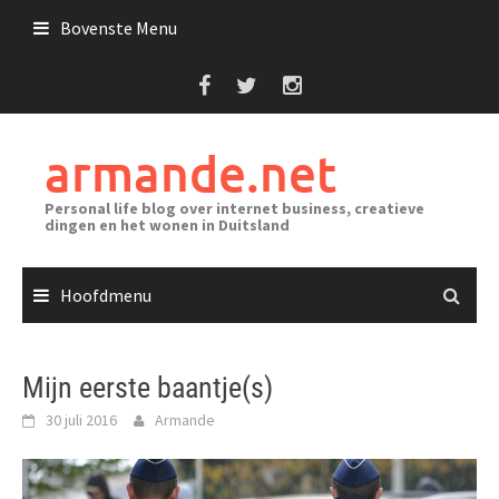
Ga
Bovenste Menu
naar
de
inhoud
armande.net
Personal life blog over internet business, creatieve
dingen en het wonen in Duitsland
Hoofdmenu
Mijn eerste baantje(s)
30 juli 2016
Armande