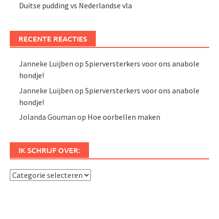
Duitse pudding vs Nederlandse vla
RECENTE REACTIES
Janneke Luijben
op
Spierversterkers voor ons anabole
hondje!
Janneke Luijben
op
Spierversterkers voor ons anabole
hondje!
Jolanda Gouman
op
Hoe oorbellen maken
IK SCHRIJF OVER:
Ik
schrijf
over: