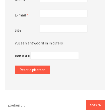
E-mail
*
Site
Vul een antwoord in in cijfers:
een × 4 =
Zoeken
naar: