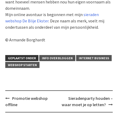
want hoeveel mensen hebben nou hun eigen voornaam als
domeinnaam.
Mijn online avontuur is begonnen met mijn
sieraden
webshop De Blije Ekster
. Deze naam als merk, voelt mij
ondertussen als onderdeel van mijn persoonlijkheid.
© Armande Borghardt
GEPLAATST ONDER
INFO OVER BLOGGEN
INTERNET BUSINESS
WEBSHOP STARTEN
Bericht
Promotie webshop
Sieradenparty houden –
navigatie
offline
waar moet je op letten?