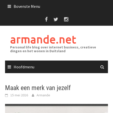
Ga
Bovenste Menu
naar
de
inhoud
armande.net
Personal life blog over internet business, creatieve
dingen en het wonen in Duitsland
Hoofdmenu
Maak een merk van jezelf
15 mei 2016
Armande