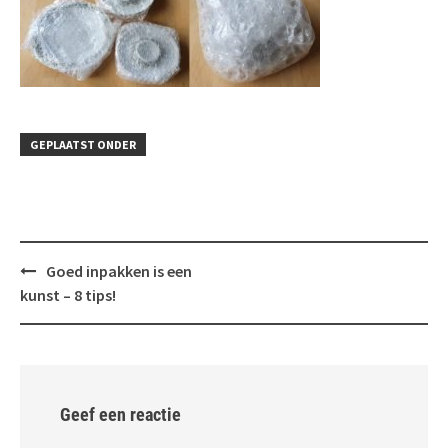
GEPLAATST ONDER
Bericht
Goed inpakken is een
navigatie
kunst – 8 tips!
Geef een reactie