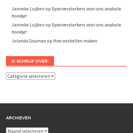
Janneke Luijben
op
Spierversterkers voor ons anabole
hondje!
Janneke Luijben
op
Spierversterkers voor ons anabole
hondje!
Jolanda Gouman
op
Hoe oorbellen maken
IK SCHRIJF OVER:
Ik
schrijf
over:
ARCHIEVEN
Archieven