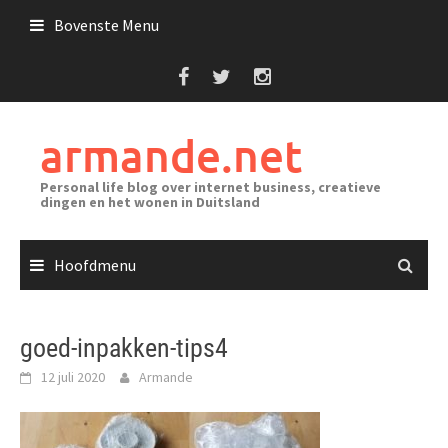
Ga
Bovenste Menu
naar
de
inhoud
armande.net
Personal life blog over internet business, creatieve
dingen en het wonen in Duitsland
Hoofdmenu
goed-inpakken-tips4
12 juli 2020
Armande