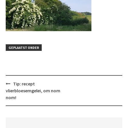
GEPLAATST ONDER
Bericht
Tip: recept
navigatie
vlierbloesemgelei, om nom
nom!