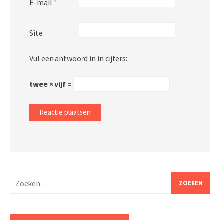
E-mail
*
Site
Vul een antwoord in in cijfers:
twee × vijf =
Zoeken
naar: