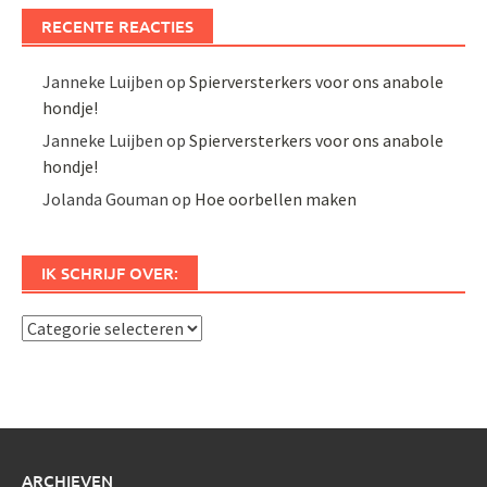
RECENTE REACTIES
Janneke Luijben
op
Spierversterkers voor ons anabole
hondje!
Janneke Luijben
op
Spierversterkers voor ons anabole
hondje!
Jolanda Gouman
op
Hoe oorbellen maken
IK SCHRIJF OVER:
Ik
schrijf
over:
ARCHIEVEN