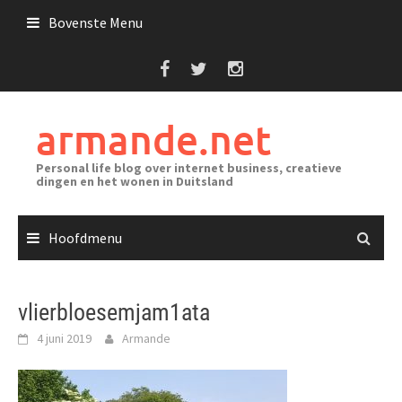
Ga
Bovenste Menu
naar
de
inhoud
armande.net
Personal life blog over internet business, creatieve
dingen en het wonen in Duitsland
Hoofdmenu
vlierbloesemjam1ata
4 juni 2019
Armande