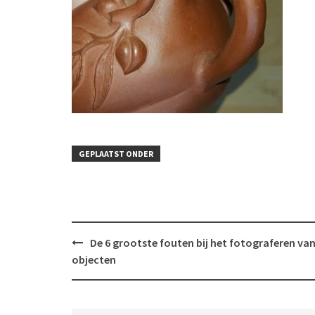
GEPLAATST ONDER
Bericht
De 6 grootste fouten bij het fotograferen va
navigatie
objecten