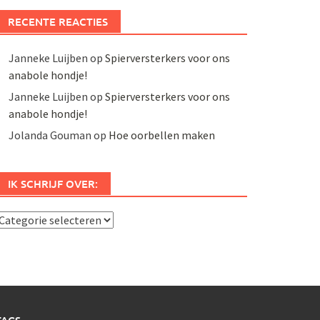
RECENTE REACTIES
Janneke Luijben
op
Spierversterkers voor ons
anabole hondje!
Janneke Luijben
op
Spierversterkers voor ons
anabole hondje!
Jolanda Gouman
op
Hoe oorbellen maken
IK SCHRIJF OVER:
k
chrijf
ver: