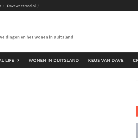
y
Daveweetraad.nl
eve dingen en het wonen in Duitsland
L LIFE
WONEN IN DUITSLAND
KEUS VAN DAVE
CR
n