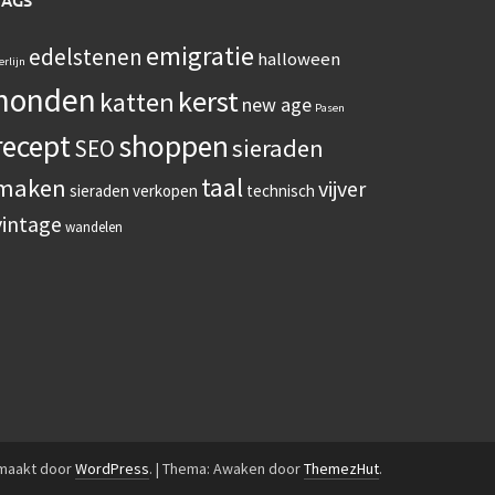
TAGS
emigratie
edelstenen
halloween
erlijn
honden
kerst
katten
new age
Pasen
recept
shoppen
sieraden
SEO
taal
maken
vijver
sieraden verkopen
technisch
vintage
wandelen
emaakt door
WordPress
.
|
Thema: Awaken door
ThemezHut
.