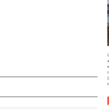
L
a
e
I
D
n
h