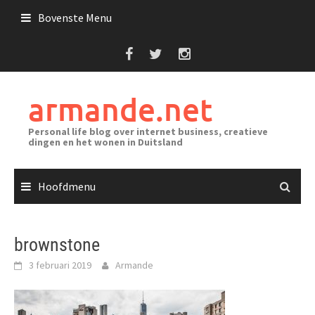
Ga
Bovenste Menu
naar
de
inhoud
armande.net
Personal life blog over internet business, creatieve
dingen en het wonen in Duitsland
Hoofdmenu
brownstone
3 februari 2019
Armande