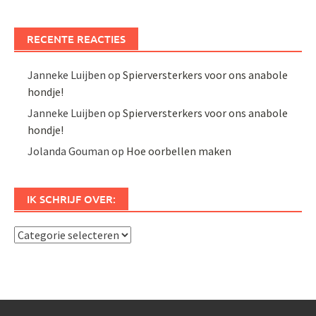
RECENTE REACTIES
Janneke Luijben
op
Spierversterkers voor ons anabole
hondje!
Janneke Luijben
op
Spierversterkers voor ons anabole
hondje!
Jolanda Gouman
op
Hoe oorbellen maken
IK SCHRIJF OVER:
Ik
schrijf
over: