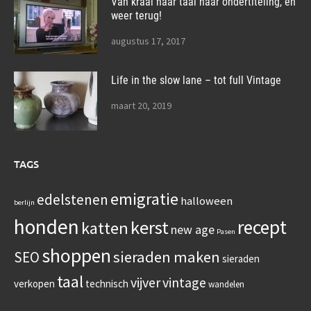
Van kraal naar taal naar ondertiteling, en
weer terug!
augustus 17, 2017
Life in the slow lane – tot full Vintage
maart 20, 2019
TAGS
emigratie
edelstenen
halloween
berlijn
honden
recept
kerst
katten
new age
Pasen
shoppen
sieraden maken
SEO
sieraden
taal
vijver
vintage
verkopen
technisch
wandelen