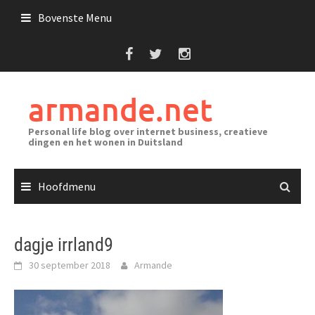
Ga
Bovenste Menu
naar
de
inhoud
armande.net
Personal life blog over internet business, creatieve
dingen en het wonen in Duitsland
Hoofdmenu
dagje irrland9
30 september 2018
Armande