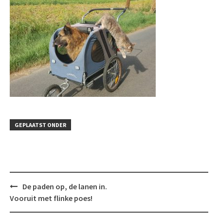
GEPLAATST ONDER
Bericht
De paden op, de lanen in.
navigatie
Vooruit met flinke poes!