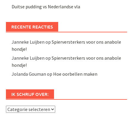
Duitse pudding vs Nederlandse vla
RECENTE REACTIES
Janneke Luijben
op
Spierversterkers voor ons anabole
hondje!
Janneke Luijben
op
Spierversterkers voor ons anabole
hondje!
Jolanda Gouman
op
Hoe oorbellen maken
IK SCHRIJF OVER:
Ik
schrijf
over: