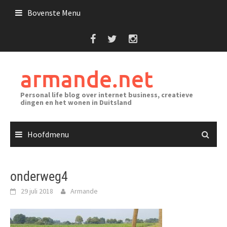
Ga
Bovenste Menu
naar
de
inhoud
armande.net
Personal life blog over internet business, creatieve
dingen en het wonen in Duitsland
Hoofdmenu
onderweg4
29 juli 2018
Armande