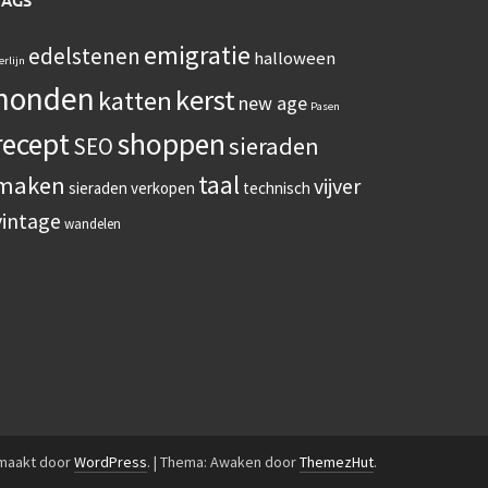
TAGS
emigratie
edelstenen
halloween
erlijn
honden
kerst
katten
new age
Pasen
recept
shoppen
sieraden
SEO
taal
maken
vijver
sieraden verkopen
technisch
vintage
wandelen
emaakt door
WordPress
.
|
Thema: Awaken door
ThemezHut
.