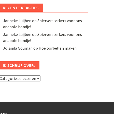
RECENTE REACTIES
Janneke Luijben
op
Spierversterkers voor ons
anabole hondje!
Janneke Luijben
op
Spierversterkers voor ons
anabole hondje!
Jolanda Gouman
op
Hoe oorbellen maken
IK SCHRIJF OVER:
k
chrijf
ver: