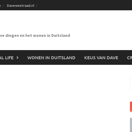
y
Daveweetraad.nl
eve dingen en het wonen in Duitsland
L LIFE
WONEN IN DUITSLAND
KEUS VAN DAVE
CR
n