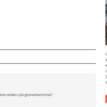
L
a
e
I
D
h
iste velden zijn gemarkeerd met
*