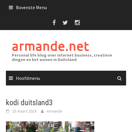
Ga
Bovenste Menu
naar
de
inhoud
armande.net
Personal life blog over internet business, creatieve
dingen en het wonen in Duitsland
Hoofdmenu
kodi duitsland3
25 maart 2018
Armande