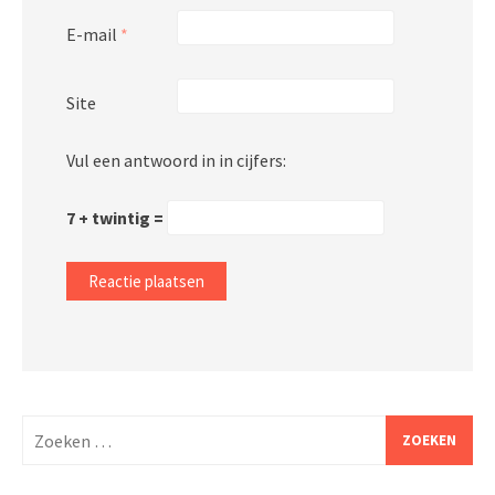
E-mail
*
Site
Vul een antwoord in in cijfers:
7 + twintig =
Zoeken
naar: