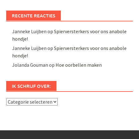
RECENTE REACTIES
Janneke Luijben
op
Spierversterkers voor ons anabole
hondje!
Janneke Luijben
op
Spierversterkers voor ons anabole
hondje!
Jolanda Gouman
op
Hoe oorbellen maken
IK SCHRIJF OVER:
Ik
schrijf
over: