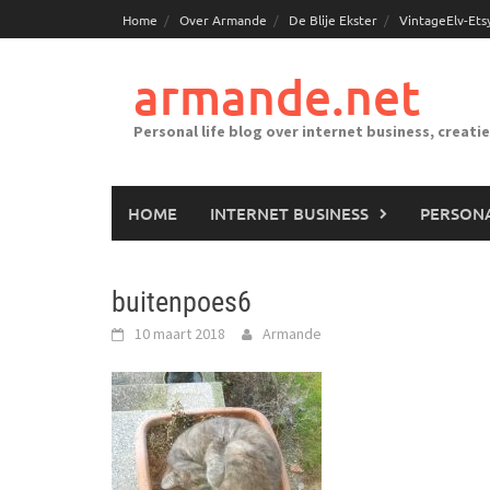
Ga
Home
Over Armande
De Blije Ekster
VintageElv-Ets
naar
de
armande.net
inhoud
Personal life blog over internet business, creati
HOME
INTERNET BUSINESS
PERSONA
buitenpoes6
10 maart 2018
Armande