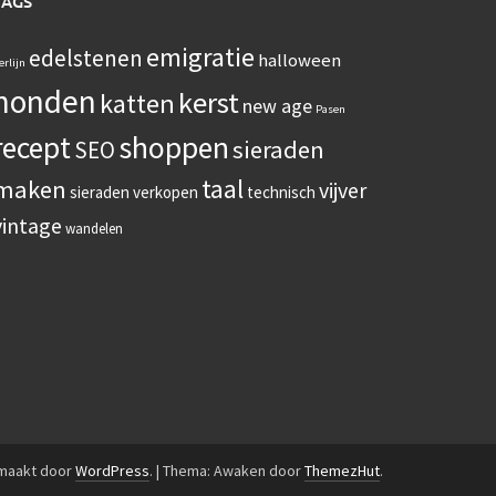
TAGS
emigratie
edelstenen
halloween
erlijn
honden
kerst
katten
new age
Pasen
recept
shoppen
sieraden
SEO
taal
maken
vijver
sieraden verkopen
technisch
vintage
wandelen
emaakt door
WordPress
.
|
Thema: Awaken door
ThemezHut
.