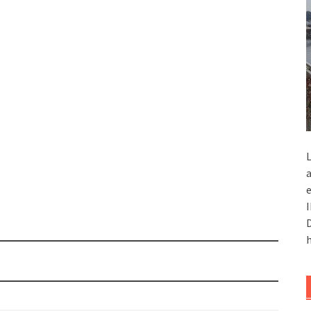
L
a
e
I
D
h