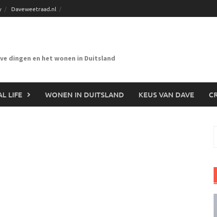
y
Daveweetraad.nl
eve dingen en het wonen in Duitsland
L LIFE
WONEN IN DUITSLAND
KEUS VAN DAVE
CR
n