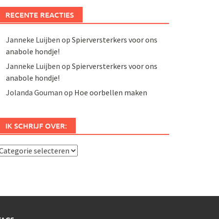
RECENTE REACTIES
Janneke Luijben
op
Spierversterkers voor ons
anabole hondje!
Janneke Luijben
op
Spierversterkers voor ons
anabole hondje!
Jolanda Gouman
op
Hoe oorbellen maken
IK SCHRIJF OVER:
k
chrijf
ver: