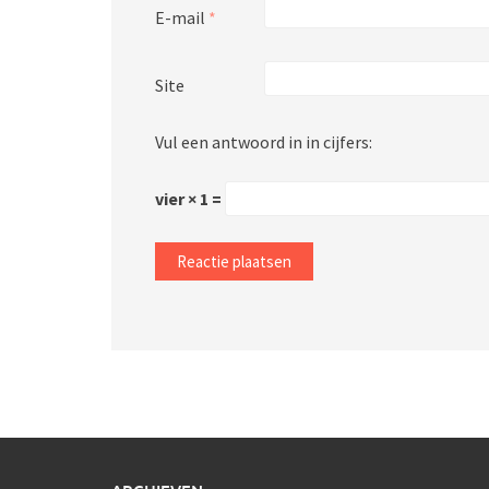
E-mail
*
Site
Vul een antwoord in in cijfers:
vier × 1 =