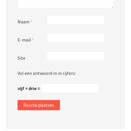
Naam
*
E-mail
*
Site
Vul een antwoord in in cijfers:
vijf × drie =