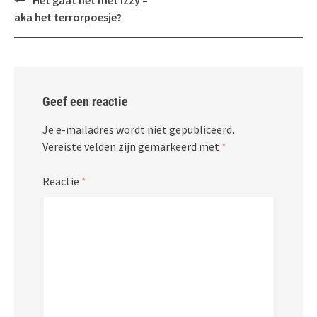
Het gaat het met Izzy –
navigatie
aka het terrorpoesje?
Geef een reactie
Je e-mailadres wordt niet gepubliceerd.
Vereiste velden zijn gemarkeerd met
*
Reactie
*