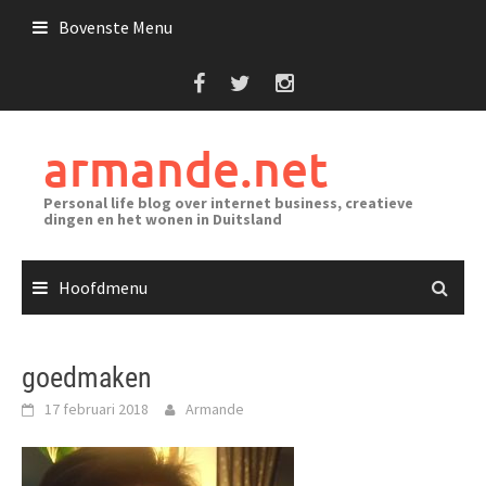
Ga
Bovenste Menu
naar
de
inhoud
armande.net
Personal life blog over internet business, creatieve
dingen en het wonen in Duitsland
Hoofdmenu
goedmaken
17 februari 2018
Armande