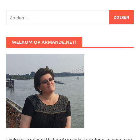
Zoeken
naar:
WELKOM OP ARMANDE.NET!
Leuk dat je er bent! Ik ben Armande, kralologe, aangenaam.