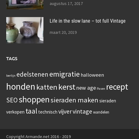
augustus 17, 2017
Life in the slow lane – tot full Vintage
maart 20, 2019
TAGS
emigratie
edelstenen
halloween
berlijn
honden
recept
kerst
katten
new age
Pasen
shoppen
sieraden maken
SEO
sieraden
taal
vijver
vintage
verkopen
technisch
wandelen
Copyright Armande.net 2016 - 2019