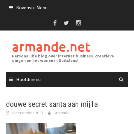
Ga
Bovenste Menu
naar
de
inhoud
armande.net
Personal life blog over internet business, creatieve
dingen en het wonen in Duitsland
Hoofdmenu
douwe secret santa aan mij1a
8 december 2017
Armande