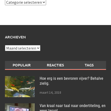
Ik
schrijf
over:
ARCHIEVEN
Archieven
POPULAIR
REACTIES
TAGS
Hoe erg is een bevroren vijver? Behalve
zielig.
maart 14, 2018
Van kraal naar taal naar ondertiteling, en
weer terug!