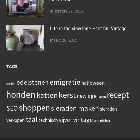
augustus 17, 2017
Life in the slow lane – tot full Vintage
maart 20, 2019
TAGS
emigratie
edelstenen
halloween
berlijn
honden
recept
kerst
katten
new age
Pasen
shoppen
sieraden maken
SEO
sieraden
taal
vijver
vintage
verkopen
technisch
wandelen