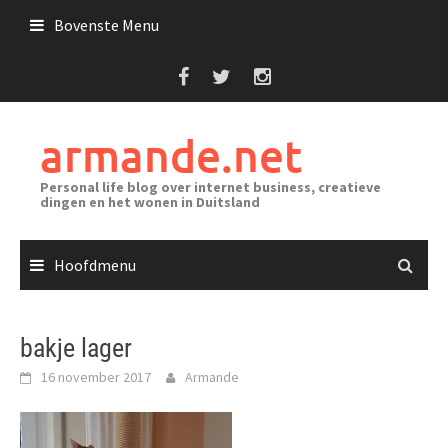
Ga
Bovenste Menu
naar
de
inhoud
armande.net
Personal life blog over internet business, creatieve
dingen en het wonen in Duitsland
Hoofdmenu
bakje lager
16 november 2017
Armande