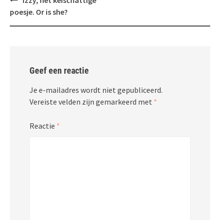
Izzy, het keischattige
navigatie
poesje. Or is she?
Geef een reactie
Je e-mailadres wordt niet gepubliceerd.
Vereiste velden zijn gemarkeerd met
*
Reactie
*