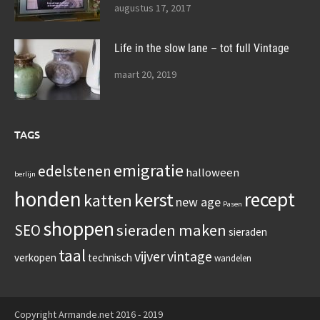
augustus 17, 2017
Life in the slow lane – tot full Vintage
maart 20, 2019
TAGS
emigratie
edelstenen
halloween
berlijn
honden
recept
kerst
katten
new age
Pasen
shoppen
sieraden maken
SEO
sieraden
taal
vijver
vintage
verkopen
technisch
wandelen
Copyright Armande.net 2016 - 2019