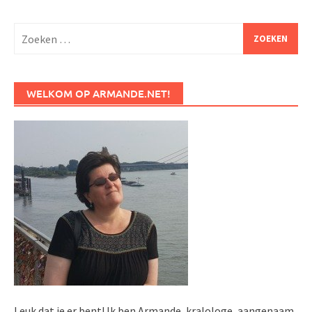
Zoeken
naar:
WELKOM OP ARMANDE.NET!
Leuk dat je er bent! Ik ben Armande, kralologe, aangenaam.