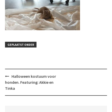
GEPLAATST ONDER
Bericht
Halloween kostuum voor
navigatie
honden. Featuring: Akkie en
Tinka