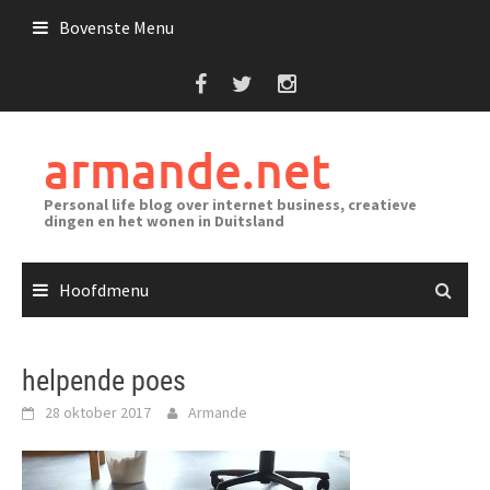
Ga
Bovenste Menu
naar
de
inhoud
armande.net
Personal life blog over internet business, creatieve
dingen en het wonen in Duitsland
Hoofdmenu
helpende poes
28 oktober 2017
Armande