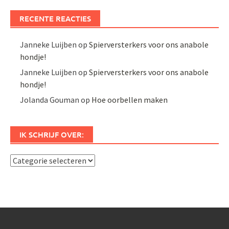
RECENTE REACTIES
Janneke Luijben
op
Spierversterkers voor ons anabole
hondje!
Janneke Luijben
op
Spierversterkers voor ons anabole
hondje!
Jolanda Gouman
op
Hoe oorbellen maken
IK SCHRIJF OVER:
Ik
schrijf
over: