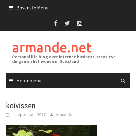
Ga
Bovenste Menu
naar
de
inhoud
armande.net
Personal life blog over internet business, creatieve
dingen en het wonen in Duitsland
Hoofdmenu
koivissen
4 september 2017
Armande