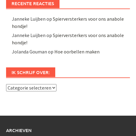
RECENTE REACTIES
Janneke Luijben
op
Spierversterkers voor ons anabole
hondje!
Janneke Luijben
op
Spierversterkers voor ons anabole
hondje!
Jolanda Gouman
op
Hoe oorbellen maken
IK SCHRIJF OVER:
Ik
schrijf
over:
ARCHIEVEN