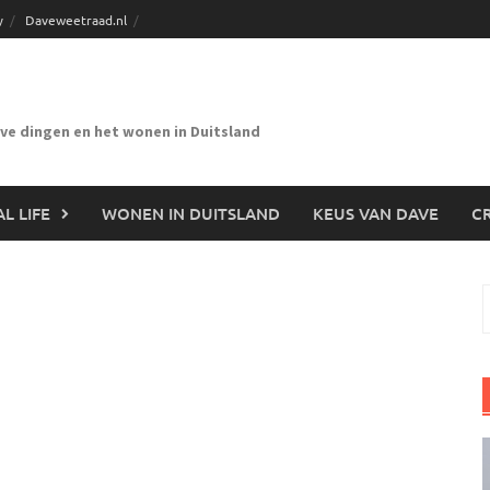
y
Daveweetraad.nl
eve dingen en het wonen in Duitsland
L LIFE
WONEN IN DUITSLAND
KEUS VAN DAVE
CR
n