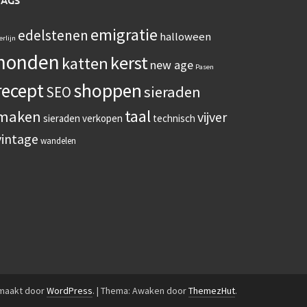
TAGS
emigratie
edelstenen
halloween
erlijn
honden
kerst
katten
new age
Pasen
recept
shoppen
sieraden
SEO
taal
maken
vijver
sieraden verkopen
technisch
vintage
wandelen
emaakt door
WordPress
.
|
Thema: Awaken door
ThemezHut
.