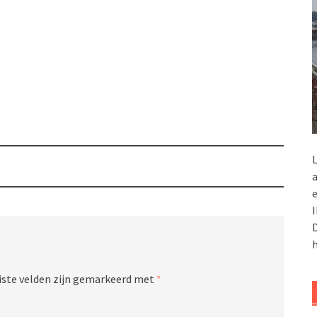
L
a
e
I
D
h
iste velden zijn gemarkeerd met
*