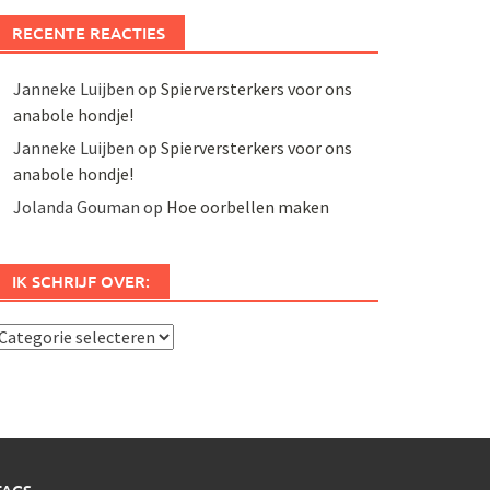
RECENTE REACTIES
Janneke Luijben
op
Spierversterkers voor ons
anabole hondje!
Janneke Luijben
op
Spierversterkers voor ons
anabole hondje!
Jolanda Gouman
op
Hoe oorbellen maken
IK SCHRIJF OVER:
k
chrijf
ver: