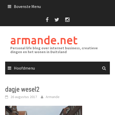
Ga
Bovenste Menu
naar
de
inhoud
armande.net
Personal life blog over internet business, creatieve
dingen en het wonen in Duitsland
Hoofdmenu
dagje wesel2
26 augustus 2017
Armande