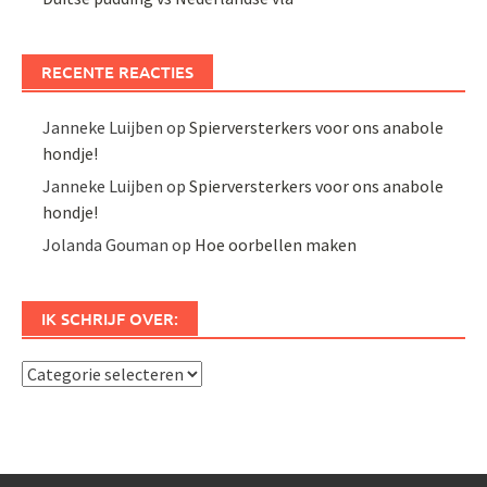
RECENTE REACTIES
Janneke Luijben
op
Spierversterkers voor ons anabole
hondje!
Janneke Luijben
op
Spierversterkers voor ons anabole
hondje!
Jolanda Gouman
op
Hoe oorbellen maken
IK SCHRIJF OVER:
Ik
schrijf
over: