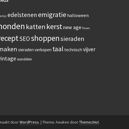
TAGS
emigratie
edelstenen
halloween
erlijn
honden
kerst
katten
new age
Pasen
recept
shoppen
sieraden
SEO
taal
maken
vijver
sieraden verkopen
technisch
vintage
wandelen
emaakt door
WordPress
.
|
Thema: Awaken door
ThemezHut
.