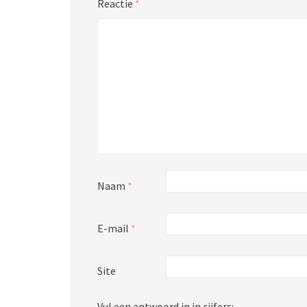
Reactie
*
Naam
*
E-mail
*
Site
Vul een antwoord in in cijfers: