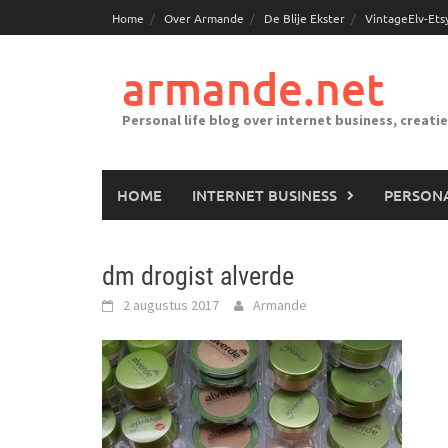
Ga
Home
Over Armande
De Blije Ekster
VintageElv-Ets
naar
de
armande.net
inhoud
Personal life blog over internet business, creati
HOME
INTERNET BUSINESS
PERSONA
dm drogist alverde
2 augustus 2017
Armande