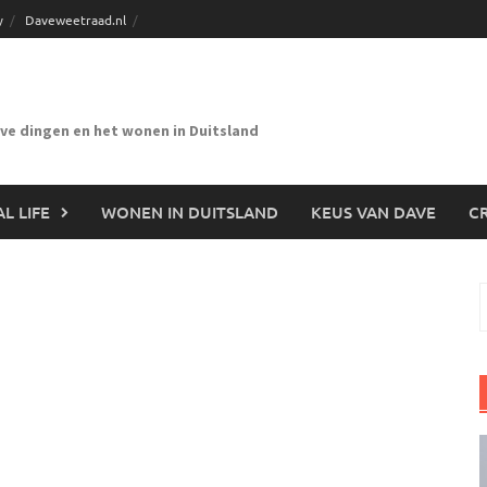
y
Daveweetraad.nl
eve dingen en het wonen in Duitsland
L LIFE
WONEN IN DUITSLAND
KEUS VAN DAVE
CR
n