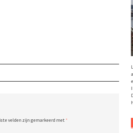
L
a
e
I
D
h
iste velden zijn gemarkeerd met
*