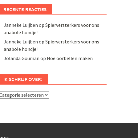
RECENTE REACTIES
Janneke Luijben
op
Spierversterkers voor ons
anabole hondje!
Janneke Luijben
op
Spierversterkers voor ons
anabole hondje!
Jolanda Gouman
op
Hoe oorbellen maken
IK SCHRIJF OVER:
k
chrijf
ver: