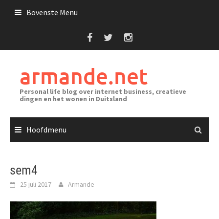
Ga
Bovenste Menu
naar
de
inhoud
armande.net
Personal life blog over internet business, creatieve
dingen en het wonen in Duitsland
Hoofdmenu
sem4
25 juli 2017
Armande