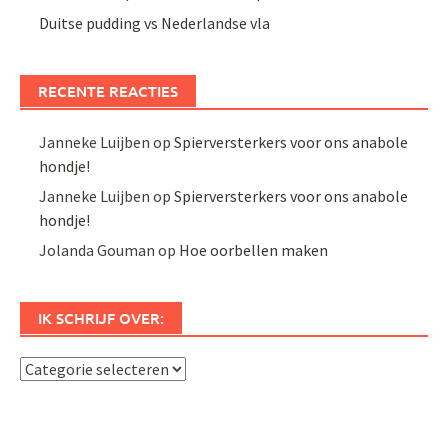
Duitse pudding vs Nederlandse vla
RECENTE REACTIES
Janneke Luijben
op
Spierversterkers voor ons anabole
hondje!
Janneke Luijben
op
Spierversterkers voor ons anabole
hondje!
Jolanda Gouman
op
Hoe oorbellen maken
IK SCHRIJF OVER:
Ik
schrijf
over: