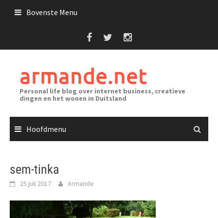
Ga
Bovenste Menu
naar
de
inhoud
armande.net
Personal life blog over internet business, creatieve
dingen en het wonen in Duitsland
Hoofdmenu
sem-tinka
25 juli 2017
Armande