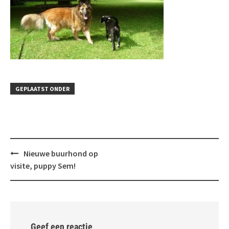
GEPLAATST ONDER
Bericht
Nieuwe buurhond op
navigatie
visite, puppy Sem!
Geef een reactie