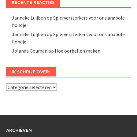
RECENTE REACTIES
Janneke Luijben
op
Spierversterkers voor ons anabole
hondje!
Janneke Luijben
op
Spierversterkers voor ons anabole
hondje!
Jolanda Gouman
op
Hoe oorbellen maken
IK SCHRIJF OVER:
Ik
schrijf
over:
ARCHIEVEN