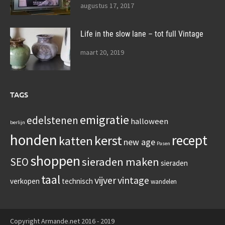
augustus 17, 2017
Life in the slow lane – tot full Vintage
maart 20, 2019
TAGS
emigratie
edelstenen
halloween
berlijn
honden
recept
kerst
katten
new age
Pasen
shoppen
sieraden maken
SEO
sieraden
taal
vijver
vintage
verkopen
technisch
wandelen
Copyright Armande.net 2016 - 2019