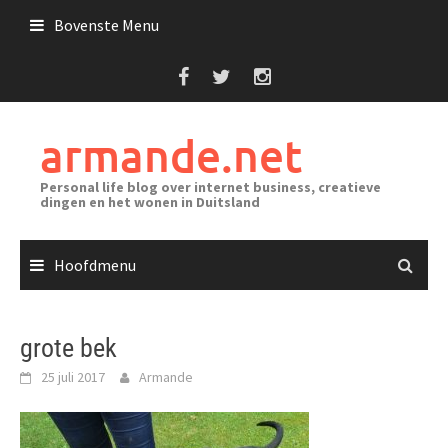
Ga
Bovenste Menu
naar
de
inhoud
armande.net
Personal life blog over internet business, creatieve
dingen en het wonen in Duitsland
Hoofdmenu
grote bek
25 juli 2017
Armande