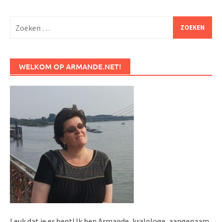
Zoeken
naar:
WELKOM OP ARMANDE.NET!
Leuk dat je er bent! Ik ben Armande, kralologe, aangenaam.